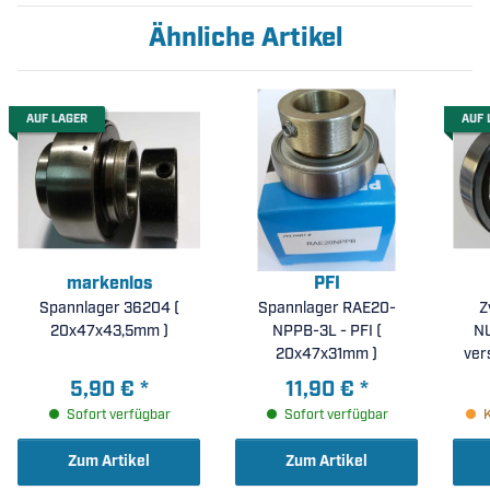
Ähnliche Artikel
AUF LAGER
AUF 
markenlos
PFI
Spannlager 36204 (
Spannlager RAE20-
Z
20x47x43,5mm )
NPPB-3L - PFI (
NU
20x47x31mm )
ver
S
5,90 €
*
11,90 €
*
gl
Sofort verfügbar
Sofort verfügbar
Zum Artikel
Zum Artikel