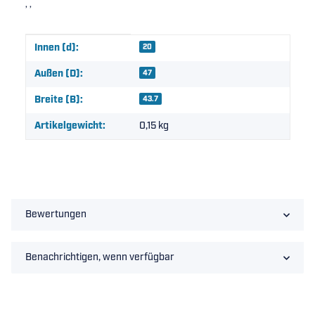
, ,
Produkteigenschaft
Wert
Innen (d):
20
Außen (D):
47
Breite (B):
43.7
Artikelgewicht:
0,15
kg
Bewertungen
Benachrichtigen, wenn verfügbar