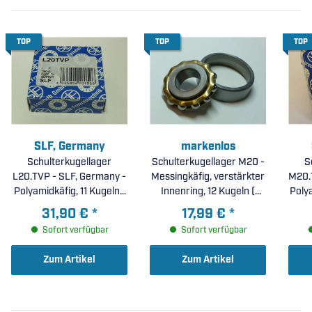
TOP
TOP
TOP
SLF, Germany
markenlos
Schulterkugellager
Schulterkugellager M20 -
S
L20.TVP - SLF, Germany -
Messingkäfig, verstärkter
M20.
Polyamidkäfig, 11 Kugeln (
Innenring, 12 Kugeln (
Polya
20x47x14mm )
20x52x15mm )
31,90 €
*
17,99 €
*
Sofort verfügbar
Sofort verfügbar
Zum Artikel
Zum Artikel