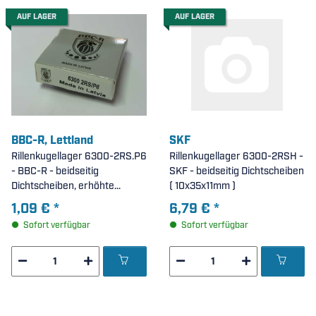
AUF LAGER
AUF LAGER
BBC-R, Lettland
SKF
Rillenkugellager 6300-2RS.P6
Rillenkugellager 6300-2RSH -
- BBC-R - beidseitig
SKF - beidseitig Dichtscheiben
Dichtscheiben, erhöhte
( 10x35x11mm )
Laufgenauigkeit P6 (
1,09 €
*
6,79 €
*
10x35x11mm )
Sofort verfügbar
Sofort verfügbar