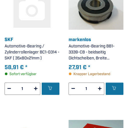
SKF
markenlos
Automotive-Bearing /
Automotive-Bearing BB1-
Zylinderrollenlager BC1-0314 -
3339-CB - beidseitig
SKF ( 35x80x21mm )
Dichtscheiben, Breite
Innenring = 21mm (
58,91 €
*
27,91 €
*
22x62x20/21mm )
Sofort verfügbar
Knapper Lagerbestand