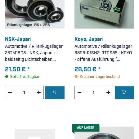
NSK-Japan
Koyo, Japan
Automotive / Rillenkugellager
Automotive / Rillenkugellager
25TM18C3 - NSK, Japan -
6305-R1SH2-9TCS35 - KOYO
beidseitig Dichtscheiben,
- offene Ausführung (
erhöhte radiale Lagerluft C3 (
25x62x16mm )
21,50 €
*
28,50 €
*
25,4x52x15mm )
Sofort verfügbar
Knapper Lagerbestand
AUF LAGER