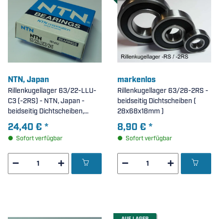
NTN, Japan
markenlos
Rillenkugellager 63/22-LLU-
Rillenkugellager 63/28-2RS -
C3 (-2RS) - NTN, Japan -
beidseitig Dichtscheiben (
beidseitig Dichtscheiben,
28x68x18mm )
erhöhte radiale Lagerluft C3 (
24,40 €
*
8,90 €
*
22x56x16mm )
Sofort verfügbar
Sofort verfügbar