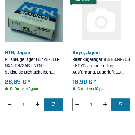
AUF LAGER
NTN, Japan
Koyo, Japan
Rillenkugellager 63/28-LLU-
Rillenkugellager 63/28.NR/C3
NX4-C3/2AS - NTN -
- KOYO, Japan - offene
beidseitig Dichtscheiben,
Ausführung, Lagerluft C3,
umlaufende Ringnut im
Ringnute + Sprengring im
28,89 €
*
18,90 €
*
Außenring, erhöhte radiale
Außenring ( 28x68x18mm )
Sofort verfügbar
Sofort verfügbar
Lagerluft C3 ( 28x68x18mm )