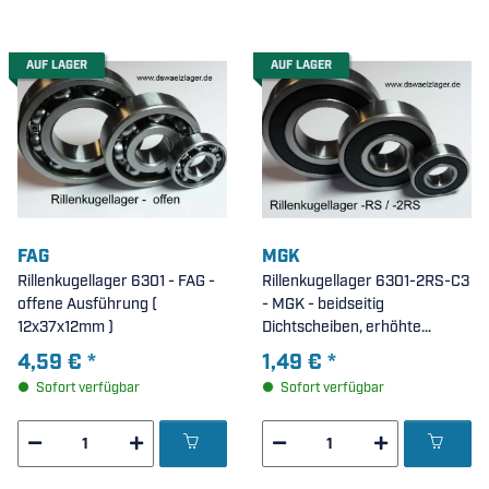
AUF LAGER
AUF LAGER
FAG
MGK
Rillenkugellager 6301 - FAG -
Rillenkugellager 6301-2RS-C3
offene Ausführung (
- MGK - beidseitig
12x37x12mm )
Dichtscheiben, erhöhte
radiale Lagerluft C3 (
4,59 €
*
1,49 €
*
12x37x12mm )
Sofort verfügbar
Sofort verfügbar