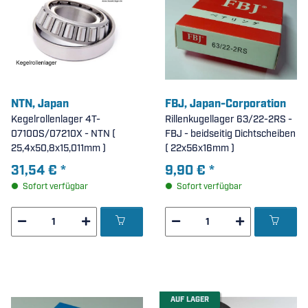
NTN, Japan
FBJ, Japan-Corporation
Kegelrollenlager 4T-
Rillenkugellager 63/22-2RS -
07100S/07210X - NTN (
FBJ - beidseitig Dichtscheiben
25,4x50,8x15,011mm )
( 22x56x16mm )
31,54 €
*
9,90 €
*
Sofort verfügbar
Sofort verfügbar
AUF LAGER