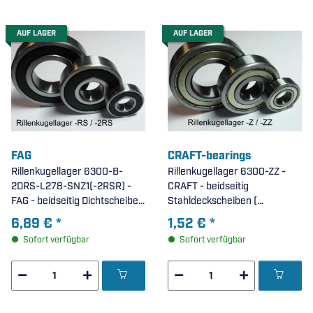
AUF LAGER
AUF LAGER
FAG
CRAFT-bearings
Rillenkugellager 6300-B-
Rillenkugellager 6300-ZZ -
2DRS-L278-SNZ1(-2RSR) -
CRAFT - beidseitig
FAG - beidseitig Dichtscheiben
Stahldeckscheiben (
( 10x35x11mm )
10x35x11mm )
6,89 €
*
1,52 €
*
Sofort verfügbar
Sofort verfügbar