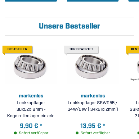
Unsere Bestseller
BESTSELLER
TOP BEWERTET
BEST
markenlos
markenlos
Lenkkopflager
Lenkkopflager SSW055 /
L
30x52x16mm -
34W/51W ( 34x51x12mm )
SSK9
Kegelrollenlager einzeln
2 
9,90 €
*
13,95 €
*
Sofort verfügbar
Sofort verfügbar