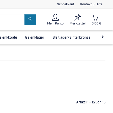
Schnellkauf
Kontakt & Hilfe
Mein Konto
Merkzettel
0,00 €
elenkköpfe
Gelenklager
Gleitlager/Sinterbronze
Inline-L
Artikel 1 - 15 von 15