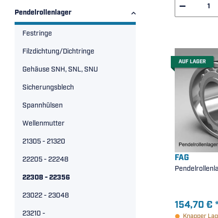
Pendelrollenlager
Festringe
Filzdichtung/Dichtringe
AUF LAGER
Gehäuse SNH, SNL, SNU
Sicherungsblech
Spannhülsen
Wellenmutter
21305 - 21320
FAG
22205 - 22248
Pendelrollenl
22308 - 22356
23022 - 23048
154,70 €
23210 -
Knapper Lag