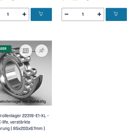
AGER
rollenlager 22319-E1-XL -
-life, verstärkte
Ausführung ( 95x200x67mm )