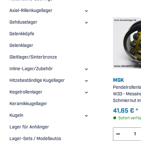
Axial-Rillenkugellager
Gehäuselager
Gelenkköpfe
Gelenklager
Gleitlager/Sinterbronze
Inline-Lager/Zubehör
MGK
Hitzebeständige Kugellager
Pendelrollen
Kegelrollenlager
W33 - Messin
Schmiernut im
Keramikkugellager
40x90x33mm
41,65 €
*
Kugeln
Sofort verfü
Lager für Anhänger
Lager-Sets / Modellautos