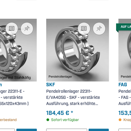
AUF L
n
SKF
FAG
ager 22311-E -
Pendelrollenlager 22311-
Pendel
- verstärkte
E/VA405G - SKF - verstärkte
- FAG -
 55x120x43mm )
Ausführung, stark erhöhte
Ausfüh
Radiallagerluft, für schwingende
Lagerl
184,45 €
*
153,
Beanspruchung ( 55x120x43mm )
erbestand
Sofort verfügbar
Knap