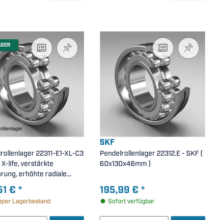
AGER
SKF
rollenlager 22311-E1-XL-C3
Pendelrollenlager 22312.E - SKF (
 X-life, verstärkte
60x130x46mm )
rung, erhöhte radiale
uft C3 ( 55x120x43mm )
51 €
*
195,99 €
*
per Lagerbestand
Sofort verfügbar