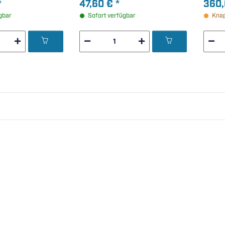
*
47,60 €
*
360
gbar
Sofort verfügbar
Knap