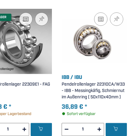
AGER
IBB / IBU
rollenlager 22309E1 - FAG
Pendelrollenlager 22310CA/W33
- IBB - Messingkäfig, Schmiernut
im Außenring ( 50x110x40mm )
8 €
*
36,89 €
*
per Lagerbestand
Sofort verfügbar