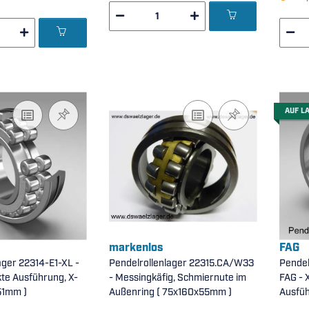
AUF L
markenlos
FAG
ager 22314-E1-XL -
Pendelrollenlager 22315.CA/W33
Pendel
kte Ausführung, X-
- Messingkäfig, Schmiernute im
FAG - X
x51mm )
Außenring ( 75x160x55mm )