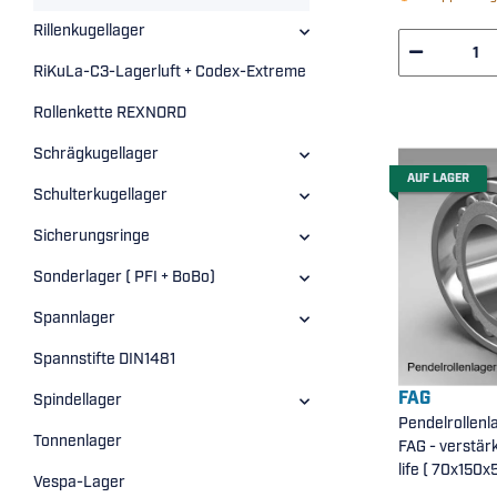
Rillenkugellager
RiKuLa-C3-Lagerluft + Codex-Extreme
Rollenkette REXNORD
Schrägkugellager
AUF LAGER
Schulterkugellager
Sicherungsringe
Sonderlager ( PFI + BoBo)
Spannlager
Spannstifte DIN1481
FAG
Spindellager
Pendelrollenl
Tonnenlager
FAG - verstär
life ( 70x150
Vespa-Lager