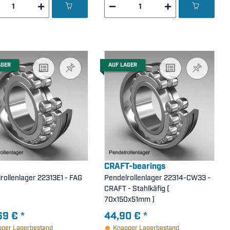
AGER
AUF LAGER
CRAFT-bearings
rollenlager 22313E1 - FAG
Pendelrollenlager 22314-CW33 -
CRAFT - Stahlkäfig (
70x150x51mm )
69 €
*
44,90 €
*
per Lagerbestand
Knapper Lagerbestand