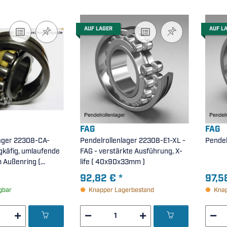
AUF LAGER
AUF L
FAG
FAG
lager 22308-CA-
Pendelrollenlager 22308-E1-XL -
Pendel
gkäfig, umlaufende
FAG - verstärkte Ausführung, X-
 Außenring (
life ( 40x90x33mm )
 )
92,82 €
*
97,5
gbar
Knapper Lagerbestand
Knap