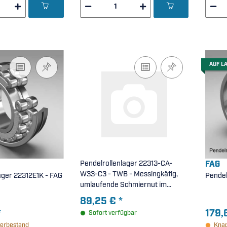
AUF L
Pendelrollenlager 22313-CA-
FAG
W33-C3 - TWB - Messingkäfig,
ager 22312E1K - FAG
Pendel
umlaufende Schmiernut im
Außenring, erhöhte Lagerluft C3 (
89,25 €
*
65x140x48mm )
*
179,
Sofort verfügbar
erbestand
Knap