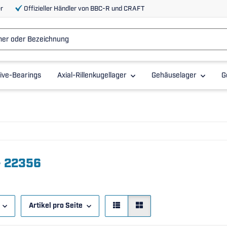
r
Offizieller Händler von BBC-R und CRAFT
ive-Bearings
Axial-Rillenkugellager
Gehäuselager
G
- 22356
Artikel pro Seite