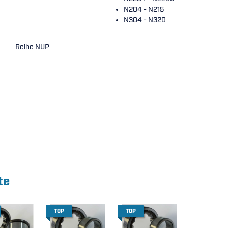
N204 - N215
N304 - N320
Reihe NUP
te
TOP
TOP