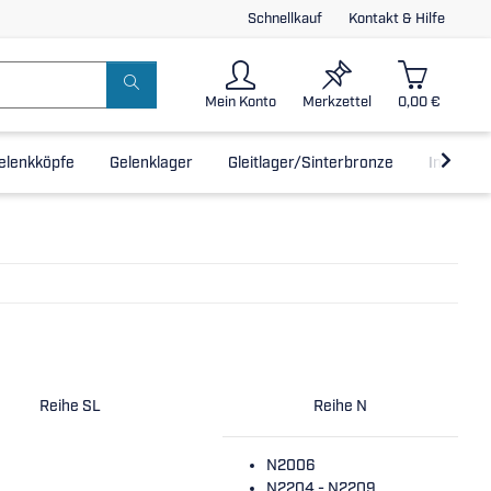
Schnellkauf
Kontakt & Hilfe
Mein Konto
Merkzettel
0,00 €
elenkköpfe
Gelenklager
Gleitlager/Sinterbronze
Inline-L
Reihe SL
Reihe N
N2006
N2204 - N2209