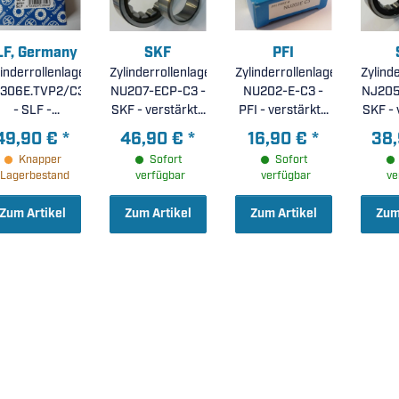
LF, Germany
SKF
PFI
linderrollenlager
Zylinderrollenlager
Zylinderrollenlager
Zylind
306E.TVP2/C3
NU207-ECP-C3 -
NU202-E-C3 -
NJ205
- SLF -
SKF - verstärkte
PFI - verstärkte
SKF - 
verstärkte
Ausführung,
Ausführung,
Aus
49,90 €
*
46,90 €
*
16,90 €
*
38
Ausführung,
Spritzgusskäfig
Stahlkäfig,
Poly
Knapper
Sofort
Sofort
olyamidkäfig,
aus
erhöhte radiale
Käfig
Lagerbestand
verfügbar
verfügbar
ve
rhöhte radiale
glasfaserverstärktem
Lagerluft C3 (
radial
agerluft C3 (
Polyamid 66 mit
15x35x11mm )
Zum Artikel
Zum Artikel
Zum Artikel
Zum
0x72x19mm )
Wälzkörperführung,
25x5
erhöhte radiale
Lagerluft C3 (
35x72x17mm )