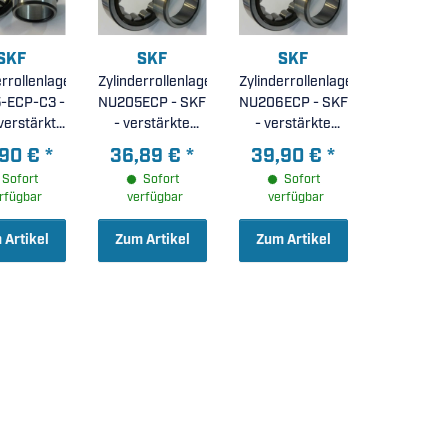
SKF
SKF
SKF
errollenlager
Zylinderrollenlager
Zylinderrollenlager
-ECP-C3 -
NU205ECP - SKF
NU206ECP - SKF
verstärkte
- verstärkte
- verstärkte
führung,
Ausführung,
Ausführung,
,90 €
*
36,89 €
*
39,90 €
*
amid-66-
Polyamid-66-
Spritzgusskäfig
Sofort
Sofort
Sofort
, erhöhte
Käfig (
aus
rfügbar
verfügbar
verfügbar
e Lagerluft
25x52x15mm )
glasfaserverstärktem
C3 (
Polyamid 66 (
 Artikel
Zum Artikel
Zum Artikel
2x15mm )
30x62x16mm )