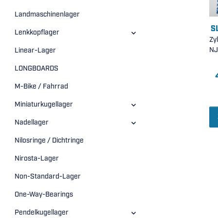
Landmaschinenlager
S
Lenkkopflager
Zy
NJ
Linear-Lager
LONGBOARDS
M-Bike / Fahrrad
P
e
Miniaturkugellager
L
3
Nadellager
Nilosringe / Dichtringe
Nirosta-Lager
Non-Standard-Lager
One-Way-Bearings
Pendelkugellager