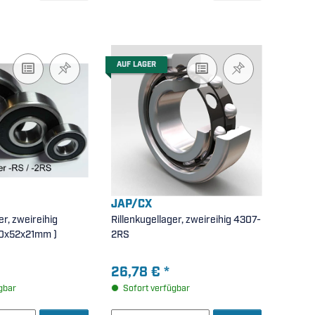
AUF LAGER
JAP/CX
er, zweireihig
Rillenkugellager, zweireihig 4307-
-2RS ( 20x52x21mm )
2RS
26,78 €
*
gbar
Sofort verfügbar