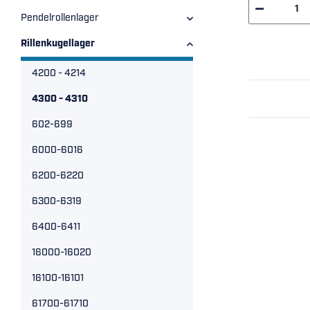
Pendelrollenlager
Rillenkugellager
4200 - 4214
4300 - 4310
602-699
6000-6016
6200-6220
6300-6319
6400-6411
16000-16020
16100-16101
61700-61710