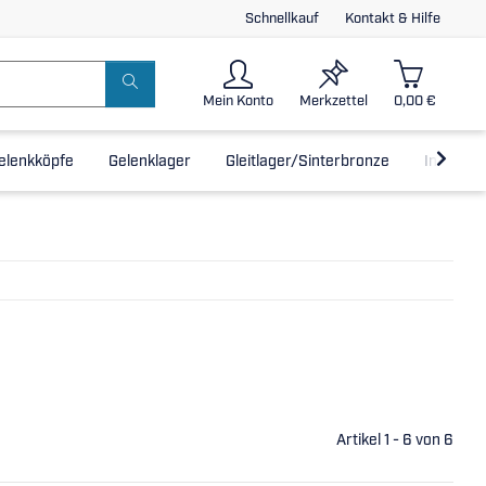
Schnellkauf
Kontakt & Hilfe
Mein Konto
Merkzettel
0,00 €
elenkköpfe
Gelenklager
Gleitlager/Sinterbronze
Inline-L
Artikel 1 - 6 von 6