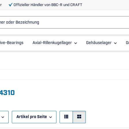
r
Offizieller Händler von BBC-R und CRAFT
ive-Bearings
Axial-Rillenkugellager
Gehäuselager
G
 4310
Artikel pro Seite