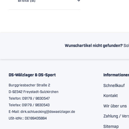
Breite (B)
Wunschartikel nicht gefunden?
Sol
DS-Wälzlager & DS-Sport
Informatione
Burggriesbacher Straße 2
Schnellkauf
D-92342 Freystadt-Sulzkirchen
Kontakt
Telefon: 09179 / 9630547
Telefax: 09179 / 9630543
Wir über uns
E-Mail: dirk.schluecking@dswaelzlager.de
Zahlung / Ve
USt-IdNr.: DE189435884
Sitemap