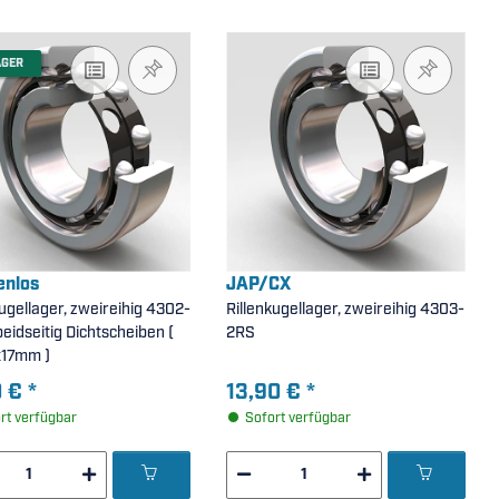
AGER
nlos
JAP/CX
kugellager, zweireihig 4302-
Rillenkugellager, zweireihig 4303-
2RS
x17mm )
0 €
*
13,90 €
*
rt verfügbar
Sofort verfügbar