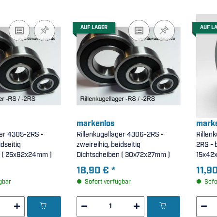
AUF LAGER
AUF L
markenlos
marke
ger 4305-2RS -
Rillenkugellager 4306-2RS -
Rillen
idseitig
zweireihig, beidseitig
2RS - beidseitig Dichtscheiben (
Dichtscheiben ( 25x62x24mm )
Dichtscheiben ( 30x72x27mm )
15x42
18,90 €
*
11,9
gbar
Sofort verfügbar
Sofo