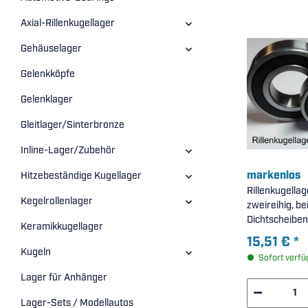
Axial-Rillenkugellager
Gehäuselager
Gelenkköpfe
Gelenklager
Gleitlager/Sinterbronze
Inline-Lager/Zubehör
markenlos
Hitzebeständige Kugellager
Rillenkugella
Kegelrollenlager
zweireihig, be
Keramikkugellager
15,51 €
*
Kugeln
Sofort verfü
Lager für Anhänger
Lager-Sets / Modellautos