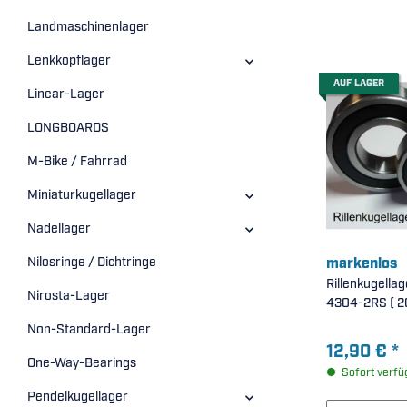
Landmaschinenlager
Lenkkopflager
AUF LAGER
Linear-Lager
LONGBOARDS
M-Bike / Fahrrad
Miniaturkugellager
Nadellager
markenlos
Nilosringe / Dichtringe
Rillenkugellag
Nirosta-Lager
4304
Non-Standard-Lager
12,90 €
*
One-Way-Bearings
Sofort verfü
Pendelkugellager