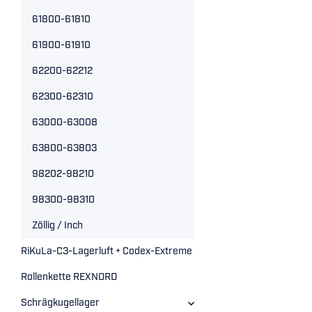
61800-61810
61900-61910
62200-62212
62300-62310
63000-63008
63800-63803
98202-98210
98300-98310
Zöllig / Inch
RiKuLa-C3-Lagerluft + Codex-Extreme
Rollenkette REXNORD
Schrägkugellager