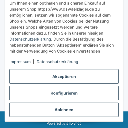
Um Ihnen einen optimalen und sicheren Einkauf auf
unserem Shop https://www.dswaelzlager.de zu
ermöglichen, setzen wir sogenannte Cookies auf dem
Shop ein. Welche Arten von Cookies bei der Nutzung
unseres Shops eingesetzt werden und weitere
Informationen dazu, finden Sie in unserer hiesigen
Datenschutzerklärung
. Durch die Bestätigung des
nebenstehenden Button "Akzeptieren" erklären Sie sich
mit der Verwendung von Cookies einverstanden
Impressum
|
Datenschutzerklärung
Akzeptieren
Konfigurieren
Vertrag widerrufen
* Alle Preise inkl. gesetzlicher USt., zzgl.
Versand
Ablehnen
© 2025 - Dswaelzlager.de • Alle rechte vorbehalten
Powered by
JTL-Shop