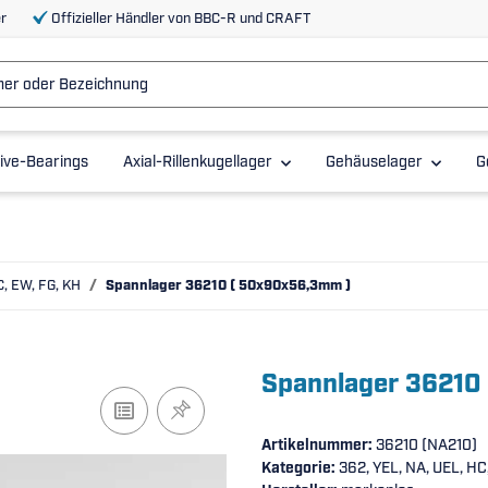
r
Offizieller Händler von BBC-R und CRAFT
ive-Bearings
Axial-Rillenkugellager
Gehäuselager
G
C, EW, FG, KH
Spannlager 36210 ( 50x90x56,3mm )
Spannlager 36210
Artikelnummer:
36210 (NA210)
Kategorie:
362, YEL, NA, UEL, HC