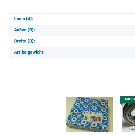
Produkteigenschaft
Wert
Innen (d):
Außen (D):
Breite (B):
Artikelgewicht:
AUF L