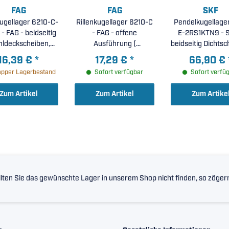
FAG
FAG
SKF
kugellager 6210-C-
Rillenkugellager 6210-C
Pendelkugellage
- FAG - beidseitig
- FAG - offene
E-2RS1KTN9 - S
hldeckscheiben,
Ausführung (
beidseitig Dichtsc
rhöhte radiale
50x90x20mm )
Polyamidkäfig, In
16,39 €
*
17,29 €
*
66,90 €
agerluft C3 (
konisch ( 50x90x
pper Lagerbestand
Sofort verfügbar
Sofort verfü
0x90x20mm )
Zum Artikel
Zum Artikel
Zum Artike
lten Sie das gewünschte Lager in unserem Shop nicht finden, so zögern 