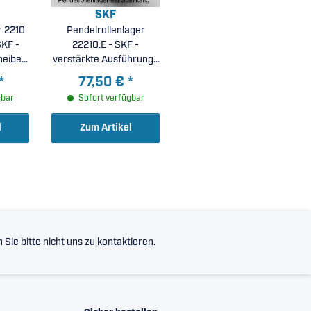
SKF
r 2210
Pendelrollenlager
KF -
22210.E - SKF -
heiben,
verstärkte Ausführung (
nenring
50x90x23mm )
*
77,50 €
*
23mm )
gbar
Sofort verfügbar
l
Zum Artikel
Sie bitte nicht uns zu
kontaktieren
.