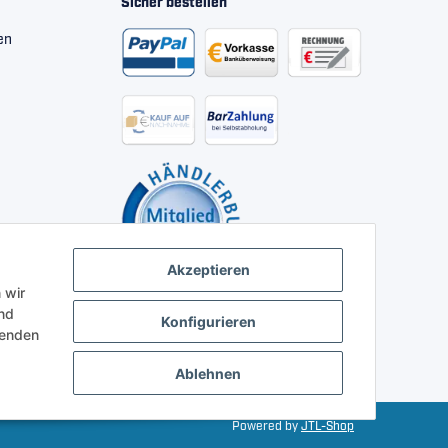
Sicher bestellen
en
Akzeptieren
 wir
nd
Konfigurieren
henden
Ablehnen
Powered by
JTL-Shop