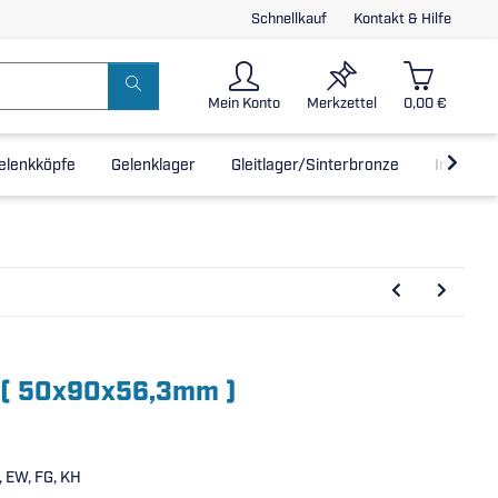
Schnellkauf
Kontakt & Hilfe
Mein Konto
Merkzettel
0,00 €
elenkköpfe
Gelenklager
Gleitlager/Sinterbronze
Inline-L
 ( 50x90x56,3mm )
, EW, FG, KH