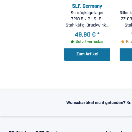
SLF, Germany
Schrägkugellager
Rillen
7210.B-JP - SLF -
2Z-C3 
Stahlkäfig, Druckwinkel
Sta
40° ( 50x90x20mm )
e
49,90 €
*
L
Sofort verfügbar
Kna
5
Zum Artikel
Wunschartikel nicht gefunden?
Sol