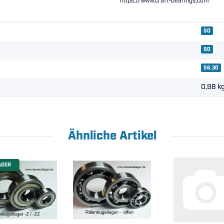
https://www.craft-bearings.com
50
90
56.30
0,98
k
Ähnliche Artikel
AGER