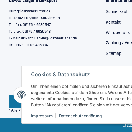
DS-Wälzlager & DS-Sport
Informatione
Burggriesbacher Straße 2
Schnellkauf
D-92342 Freystadt-Sulzkirchen
Kontakt
Telefon: 09179 / 9630547
Telefax: 09179 / 9630543
Wir über uns
E-Mail: dirk.schluecking@dswaelzlager.de
Zahlung / Ve
USt-IdNr.: DE189435884
Sitemap
Cookies & Datenschutz
Um Ihnen einen optimalen und sicheren Einkauf auf
sogenannte Cookies auf dem Shop ein. Welche Arte
weitere Informationen dazu, finden Sie in unserer h
Vertrag widerrufen
Button "Akzeptieren" erklären Sie sich mit der Ve
* Alle Preise inkl. gesetzlicher USt., zzgl.
Versand
Impressum
|
Datenschutzerklärung
© 202