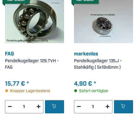
AUF LAGER
AUF LAGER
FAG
markenlos
Pendelkugellager 129.TVH -
Pendelkugellager 135.J -
FAG
Stahlkäfig ( 5x19x6mm )
15,77 €
*
4,90 €
*
Knapper Lagerbestand
Sofort verfügbar