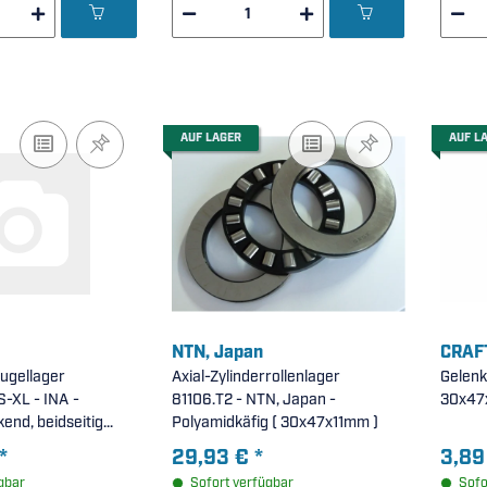
AUF LAGER
AUF L
NTN, Japan
CRAFT
ugellager
Axial-Zylinderrollenlager
Gelenk
XL - INA -
81106.T2 - NTN, Japan -
30x47
kend, beidseitig
Polyamidkäfig ( 30x47x11mm )
, X-life (
*
29,93 €
*
3,89
)
gbar
Sofort verfügbar
Sofo