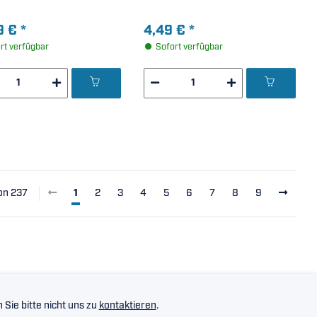
9 €
*
4,49 €
*
rt verfügbar
Sofort verfügbar
von 237
1
2
3
4
5
6
7
8
9
Sie bitte nicht uns zu
kontaktieren
.