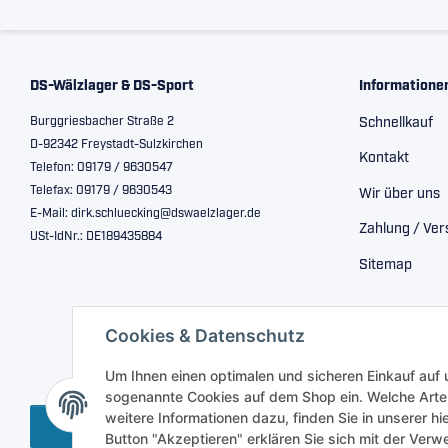
DS-Wälzlager & DS-Sport
Informatione
Burggriesbacher Straße 2
Schnellkauf
D-92342 Freystadt-Sulzkirchen
Kontakt
Telefon: 09179 / 9630547
Telefax: 09179 / 9630543
Wir über uns
E-Mail: dirk.schluecking@dswaelzlager.de
Zahlung / Ve
USt-IdNr.: DE189435884
Sitemap
Cookies & Datenschutz
Um Ihnen einen optimalen und sicheren Einkauf auf
sogenannte Cookies auf dem Shop ein. Welche Arte
weitere Informationen dazu, finden Sie in unserer h
Vertrag widerrufen
Button "Akzeptieren" erklären Sie sich mit der Ve