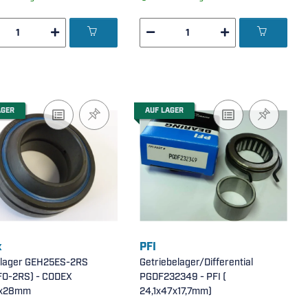
AGER
AUF LAGER
x
PFI
klager GEH25ES-2RS
Getriebelager/Differential
FO-2RS) - CODEX
PGDF232349 - PFI (
7x28mm
24,1x47x17,7mm)