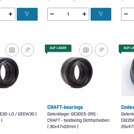
AUF LAGER
AUF L
CRAFT-bearings
Code
GE30-LO / GEEW30 (
Gelenklager GE30ES-2RS -
Gelen
)
CRAFT - beidseitig Dichtscheiben
(GE25
( 30x47x22mm )
25x4