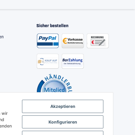
Sicher bestellen
en
Akzeptieren
 wir
nd
Konfigurieren
henden