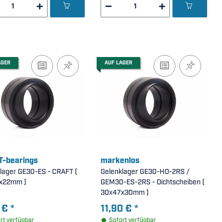
AGER
AUF LAGER
-bearings
markenlos
lager GE30-ES - CRAFT (
Gelenklager GE30-HO-2RS /
x22mm )
GEM30-ES-2RS - Dichtscheiben (
30x47x30mm )
 €
*
11,90 €
*
rt verfügbar
Sofort verfügbar