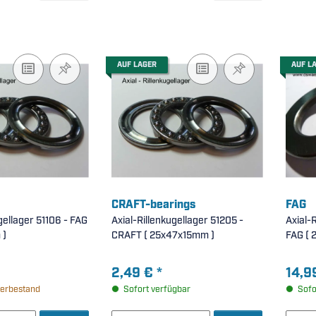
AUF LAGER
AUF L
CRAFT-bearings
FAG
gellager 51106 - FAG
Axial-Rillenkugellager 51205 -
Axial-
 )
CRAFT ( 25x47x15mm )
FA
2,49 €
*
14,9
erbestand
Sofort verfügbar
Sofo