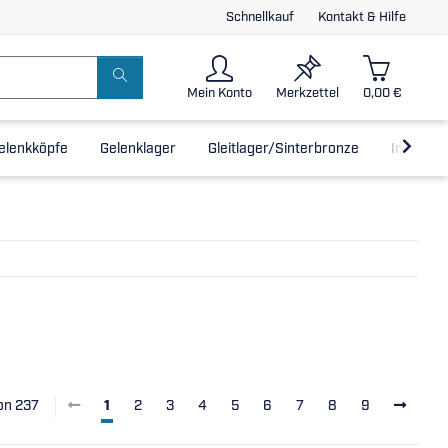
Schnellkauf
Kontakt & Hilfe
Mein Konto
Merkzettel
0,00 €
elenkköpfe
Gelenklager
Gleitlager/Sinterbronze
Inline-L
von 237
1
2
3
4
5
6
7
8
9