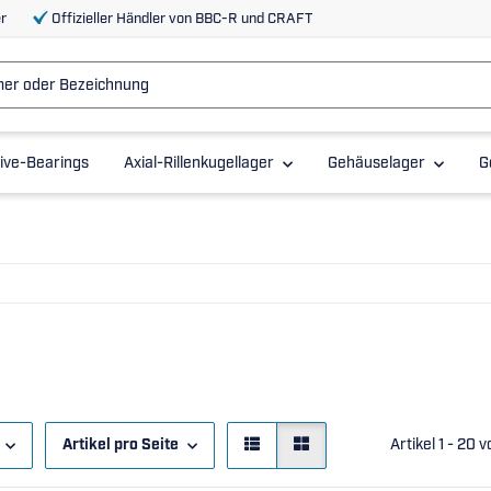
r
Offizieller Händler von BBC-R und CRAFT
ive-Bearings
Axial-Rillenkugellager
Gehäuselager
G
Artikel pro Seite
Artikel 1 - 20 