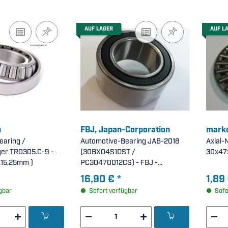
AUF LAGER
AUF L
n
FBJ, Japan-Corporation
marke
earing /
Automotive-Bearing JAB-2018
Axial-
ger TR0305.C-9 -
(30BX04S1DST /
30x47
x15,25mm )
PC30470012CS) - FBJ -
beidseitig Dichtscheiben,
16,90 €
*
1,89
zweireihig ( 30x47x12mm )
gbar
Sofort verfügbar
Sofo