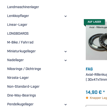
Landmaschinenlager
Lenkkopflager
AUF LAGER
Linear-Lager
LONGBOARDS
M-Bike / Fahrrad
Miniaturkugellager
Nadellager
FAG
Nilosringe / Dichtringe
Axial-Rillenku
Nirosta-Lager
( 30x47x11mm
Non-Standard-Lager
14,90 €
*
One-Way-Bearings
Knapper Lag
Pendelkugellager