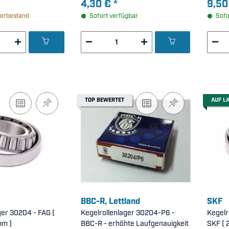
4,30 €
*
9,50
erbestand
Sofort verfügbar
Sofo
TOP BEWERTET
AUF L
BBC-R, Lettland
SKF
ger 30204 - FAG (
Kegelrollenlager 30204-P6 -
Kegelr
mm )
BBC-R - erhöhte Laufgenauigkeit
SK