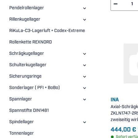
Pendelrollenlager
Rillenkugellager
RiKuLa-C3-Lagerluft + Codex-Extreme
Rollenkette REXNORD
Schrägkugellager
Schulterkugellager
Sicherungsringe
Sonderlager ( PFI + BoBo)
Spannlager
INA
Axial-Schrägk
Spannstifte DIN1481
ZKLN1747-2RS-
zweiseitig wir
Spindellager
Lippendichtung
444,00 €
17x47x25mm 
Tonnenlager
Sofort verfü