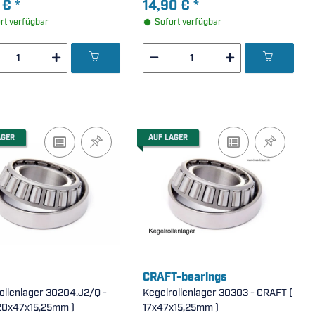
 €
*
14,90 €
*
rt verfügbar
Sofort verfügbar
AGER
AUF LAGER
CRAFT-bearings
ollenlager 30204.J2/Q -
Kegelrollenlager 30303 - CRAFT (
F ( 20x47x15,25mm )
17x47x15,25mm )