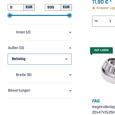
11,90 €
*
EUR
EUR
Knapper Lag
Innen (d)
Außen (D)
AUF LAGER
Beliebig
Breite (B)
Bewertungen
FAG
Kegelrollenla
20x47x15,25