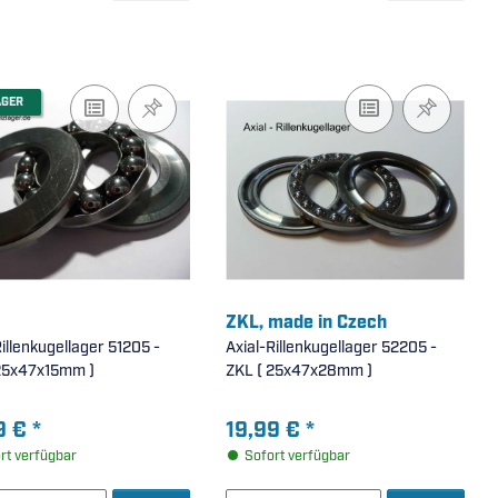
AGER
ZKL, made in Czech
Rillenkugellager 51205 -
Axial-Rillenkugellager 52205 -
G ( 25x47x15mm )
ZKL ( 25x47x28mm )
9 €
*
19,99 €
*
rt verfügbar
Sofort verfügbar