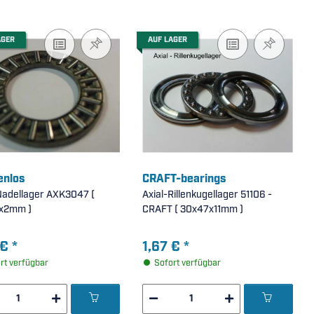
AGER
AUF LAGER
nlos
CRAFT-bearings
Nadellager AXK3047 (
Axial-Rillenkugellager 51106 -
x2mm )
CRAFT ( 30x47x11mm )
 €
*
1,67 €
*
rt verfügbar
Sofort verfügbar