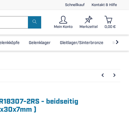
Schnellkauf
Kontakt & Hilfe
Mein Konto
Merkzettel
0,00 €
elenkköpfe
Gelenklager
Gleitlager/Sinterbronze
Inline-L
MR18307-2RS - beidseitig
18x30x7mm )