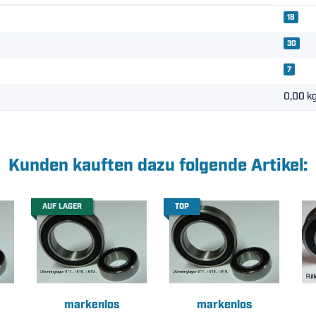
18
30
7
0,00
k
Kunden kauften dazu folgende Artikel:
AUF LAGER
TOP
markenlos
markenlos