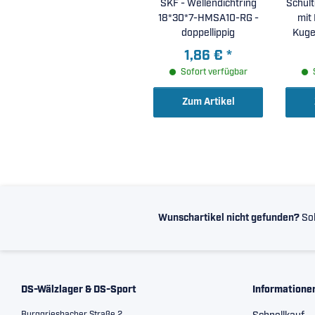
SKF - Wellendichtring
Schult
18*30*7-HMSA10-RG -
mit 
doppellippig
1,86 €
*
Sofort verfügbar
Zum Artikel
Wunschartikel nicht gefunden?
Sol
DS-Wälzlager & DS-Sport
Informatione
Burggriesbacher Straße 2