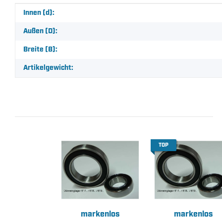
Produkteigenschaft
Wert
Innen (d):
Außen (D):
Breite (B):
Artikelgewicht:
TOP
markenlos
markenlos