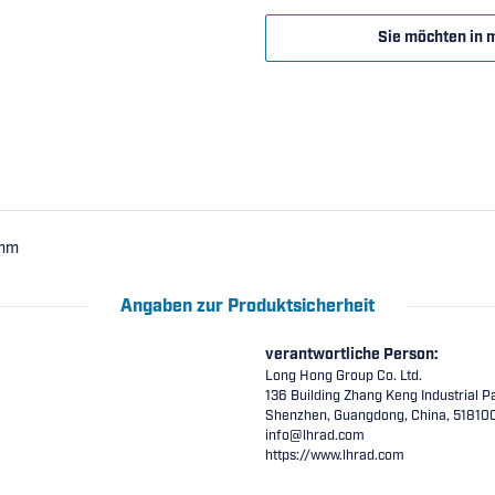
Sie möchten in 
7mm
Angaben zur Produktsicherheit
verantwortliche Person:
Long Hong Group Co. Ltd.
136 Building Zhang Keng Industrial Pa
Shenzhen, Guangdong, China, 51810
info@lhrad.com
https://www.lhrad.com