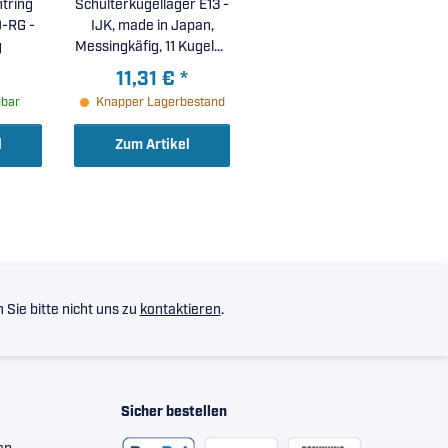
tring
Schulterkugellager E13 -
-RG -
IJK, made in Japan,
g
Messingkäfig, 11 Kugeln (
13x30x7mm )
11,31 €
*
gbar
Knapper Lagerbestand
l
Zum Artikel
Sie bitte nicht uns zu
kontaktieren
.
Sicher bestellen