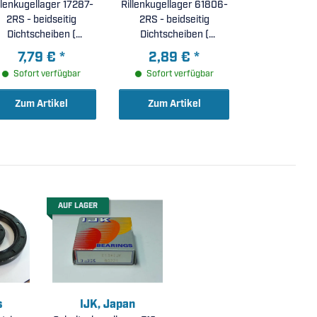
llenkugellager 17287-
Rillenkugellager 61806-
2RS - beidseitig
2RS - beidseitig
Dichtscheiben (
Dichtscheiben (
17x28x7mm )
30x42x7mm )
7,79 €
*
2,89 €
*
Sofort verfügbar
Sofort verfügbar
Zum Artikel
Zum Artikel
AUF LAGER
s
IJK, Japan