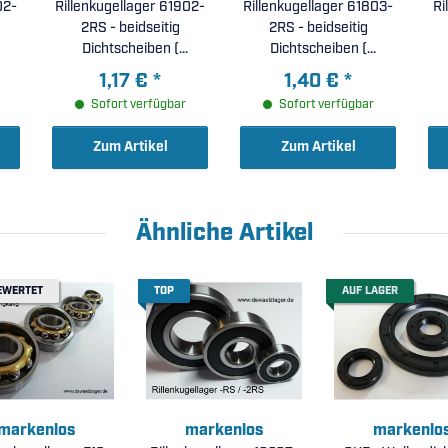
02-
Rillenkugellager 61902-
Rillenkugellager 61803-
Ri
2RS - beidseitig
2RS - beidseitig
Dichtscheiben (
Dichtscheiben (
15x28x7mm )
17x26x5mm )
1,17 €
*
1,40 €
*
Sofort verfügbar
Sofort verfügbar
Zum Artikel
Zum Artikel
Ähnliche Artikel
EWERTET
TOP
AUF LAGER
markenlos
markenlos
markenlo