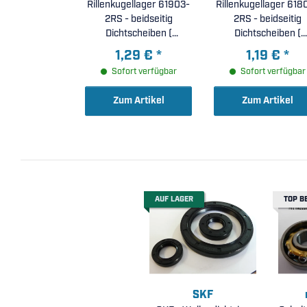
Rillenkugellager 61903-
Rillenkugellager 618
2RS - beidseitig
2RS - beidseitig
Dichtscheiben (
Dichtscheiben (
17x30x7mm )
15x24x5mm )
1,29 €
*
1,19 €
*
Sofort verfügbar
Sofort verfügbar
Zum Artikel
Zum Artikel
AUF LAGER
TOP B
SKF