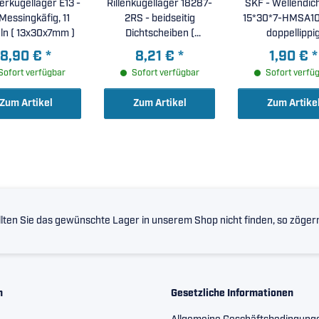
erkugellager E13 -
Rillenkugellager 18287-
SKF - Wellendich
Messingkäfig, 11
2RS - beidseitig
15*30*7-HMSA10
Kugeln ( 13x30x7mm )
Dichtscheiben (
doppellippi
18x28x7mm )
8,90 €
*
8,21 €
*
1,90 €
*
Sofort verfügbar
Sofort verfügbar
Sofort verfü
Zum Artikel
Zum Artikel
Zum Artike
lten Sie das gewünschte Lager in unserem Shop nicht finden, so zögern 
n
Gesetzliche Informationen