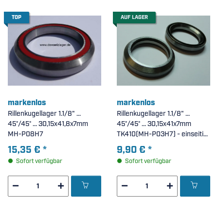
TOP
AUF LAGER
markenlos
markenlos
Rillenkugellager 1.1/8" ...
Rillenkugellager 1.1/8" ...
45°/45° ... 30,15x41,8x7mm
45°/45° ... 30,15x41x7mm
MH-P08H7
TK410(MH-P03H7) - einseitig
Dichtscheibe
15,35 €
*
9,90 €
*
Sofort verfügbar
Sofort verfügbar