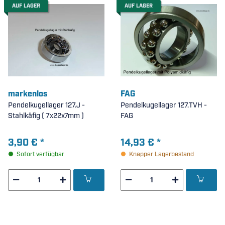
AUF LAGER
AUF LAGER
markenlos
FAG
Pendelkugellager 127.J -
Pendelkugellager 127.TVH -
Stahlkäfig ( 7x22x7mm )
FAG
3,90 €
*
14,93 €
*
Sofort verfügbar
Knapper Lagerbestand