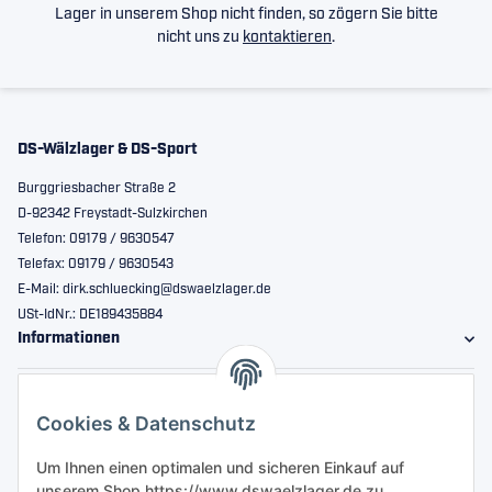
Lager in unserem Shop nicht finden, so zögern Sie bitte
nicht uns zu
kontaktieren
.
DS-Wälzlager & DS-Sport
Burggriesbacher Straße 2
D-92342 Freystadt-Sulzkirchen
Telefon: 09179 / 9630547
Telefax: 09179 / 9630543
E-Mail: dirk.schluecking@dswaelzlager.de
USt-IdNr.: DE189435884
Informationen
Gesetzliche Informationen
Cookies & Datenschutz
Sicher bestellen
Um Ihnen einen optimalen und sicheren Einkauf auf
unserem Shop https://www.dswaelzlager.de zu