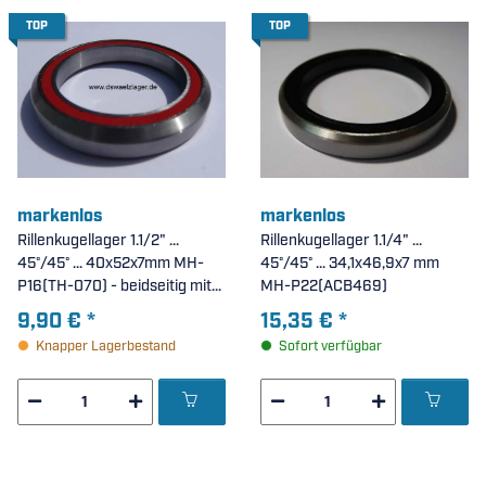
TOP
TOP
markenlos
markenlos
Rillenkugellager 1.1/2" ...
Rillenkugellager 1.1/4" ...
45°/45° ... 40x52x7mm MH-
45°/45° ... 34,1x46,9x7 mm
P16(TH-070) - beidseitig mit
MH-P22(ACB469)
Dichtscheiben
9,90 €
*
15,35 €
*
Knapper Lagerbestand
Sofort verfügbar