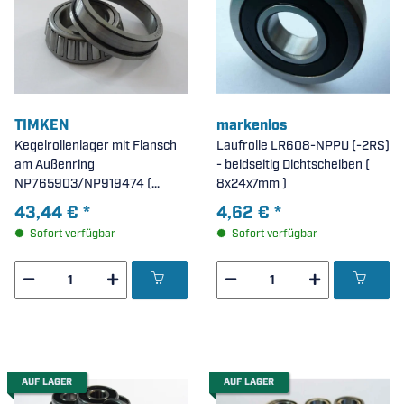
TIMKEN
markenlos
Kegelrollenlager mit Flansch
Laufrolle LR608-NPPU (-2RS)
am Außenring
- beidseitig Dichtscheiben (
NP765903/NP919474 (
8x24x7mm )
30x55x7mm )
43,44 €
*
4,62 €
*
Sofort verfügbar
Sofort verfügbar
AUF LAGER
AUF LAGER