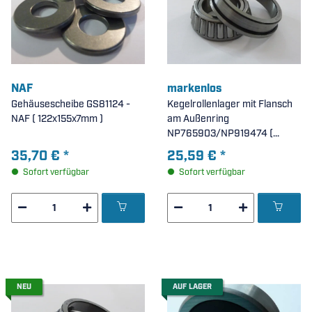
NAF
markenlos
Gehäusescheibe GS81124 -
Kegelrollenlager mit Flansch
NAF ( 122x155x7mm )
am Außenring
NP765903/NP919474 (
30x55x7mm )
35,70 €
*
25,59 €
*
Sofort verfügbar
Sofort verfügbar
NEU
AUF LAGER