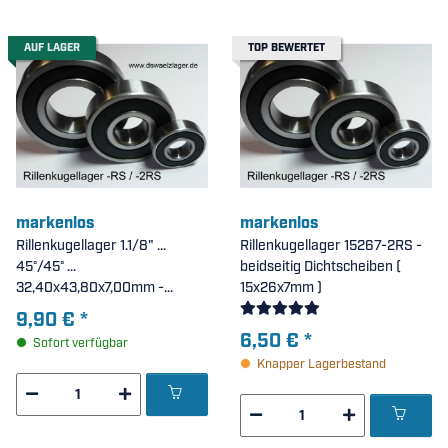
AUF LAGER
TOP BEWERTET
markenlos
markenlos
Rillenkugellager 1.1/8" ...
Rillenkugellager 15267-2RS -
45°/45° ...
beidseitig Dichtscheiben (
32,40x43,80x7,00mm -
15x26x7mm )
ACB32438, beidseitig
9,90 €
*
Dichtscheiben
6,50 €
*
Sofort verfügbar
Knapper Lagerbestand