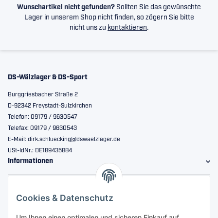
Wunschartikel nicht gefunden?
Sollten Sie das gewünschte
Lager in unserem Shop nicht finden, so zögern Sie bitte
nicht uns zu
kontaktieren
.
DS-Wälzlager & DS-Sport
Burggriesbacher Straße 2
D-92342 Freystadt-Sulzkirchen
Telefon: 09179 / 9630547
Telefax: 09179 / 9630543
E-Mail: dirk.schluecking@dswaelzlager.de
USt-IdNr.: DE189435884
Informationen
Gesetzliche Informationen
Cookies & Datenschutz
Sicher bestellen
Um Ihnen einen optimalen und sicheren Einkauf auf