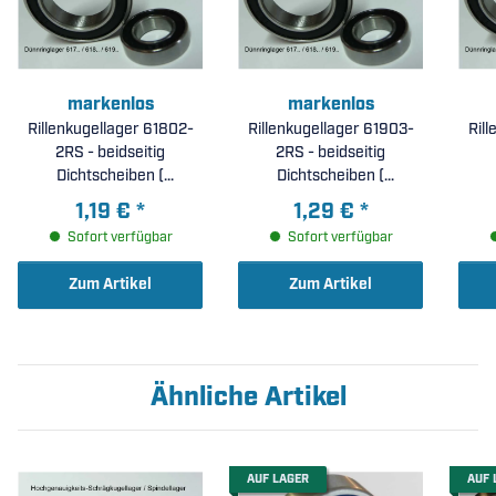
markenlos
markenlos
Rillenkugellager 61802-
Rillenkugellager 61903-
Ril
2RS - beidseitig
2RS - beidseitig
Dichtscheiben (
Dichtscheiben (
15x24x5mm )
17x30x7mm )
1,19 €
*
1,29 €
*
Sofort verfügbar
Sofort verfügbar
Zum Artikel
Zum Artikel
Ähnliche Artikel
AUF LAGER
AUF 