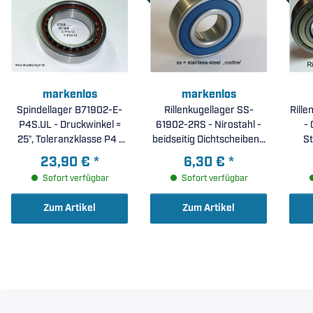
markenlos
markenlos
Spindellager B71902-E-
Rillenkugellager SS-
Rille
P4S.UL - Druckwinkel =
61902-2RS - Nirostahl -
- 
25°, Toleranzklasse P4 (
beidseitig Dichtscheiben (
St
15x28x7mm )
15x28x7mm )
23,90 €
*
6,30 €
*
Sofort verfügbar
Sofort verfügbar
Zum Artikel
Zum Artikel