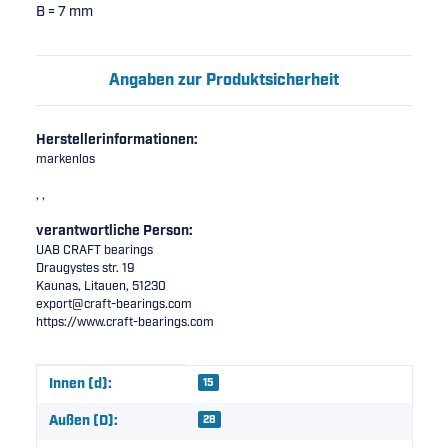
B = 7 mm
Angaben zur Produktsicherheit
Herstellerinformationen:
markenlos
, ,
verantwortliche Person:
UAB CRAFT bearings
Draugystes str. 19
Kaunas, Litauen, 51230
export@craft-bearings.com
https://www.craft-bearings.com
Produkteigenschaft
Wert
Innen (d):
15
Außen (D):
28