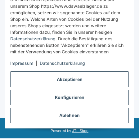
unserem Shop https://www.dswaelzlager.de zu
ermöglichen, setzen wir sogenannte Cookies auf dem
Shop ein. Welche Arten von Cookies bei der Nutzung
unseres Shops eingesetzt werden und weitere
Informationen dazu, finden Sie in unserer hiesigen
Datenschutzerklärung
. Durch die Bestätigung des
nebenstehenden Button "Akzeptieren" erklären Sie sich
mit der Verwendung von Cookies einverstanden
Impressum
|
Datenschutzerklärung
Akzeptieren
Konfigurieren
Vertrag widerrufen
* Alle Preise inkl. gesetzlicher USt., zzgl.
Versand
Ablehnen
© 2025 - Dswaelzlager.de • Alle rechte vorbehalten
Powered by
JTL-Shop