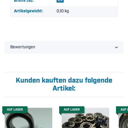
Breite (B):
2.3
Artikelgewicht:
0,10
kg
Bewertungen
Kunden kauften dazu folgende
Artikel:
AUF LAGER
AUF LAGER
AUF 