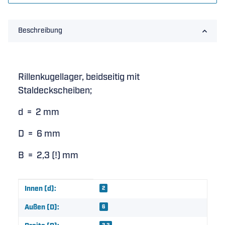
Beschreibung
Rillenkugellager, beidseitig mit
Staldeckscheiben;
d = 2 mm
D = 6 mm
B = 2,3 (!) mm
Produkteigenschaft
Wert
Innen (d):
2
Außen (D):
6