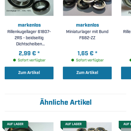
markenlos
markenlos
Rillenkugellager 61807-
Miniaturlager mit Bund
Rill
2RS - beidseitig
F682-ZZ
Dichtscheiben
(35x47x7mm)
2,99 €
*
1,65 €
*
Sofort verfügbar
Sofort verfügbar
Zum Artikel
Zum Artikel
Ähnliche Artikel
AUF LAGER
AUF LAGER
AUF 