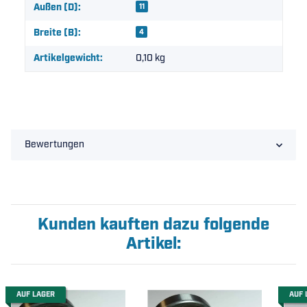
Außen (D):
11
Breite (B):
4
Artikelgewicht:
0,10
kg
Bewertungen
Kunden kauften dazu folgende
Artikel:
AUF LAGER
AUF 