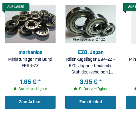
AUF LAGER
AUF 
markenlos
EZO, Japan
Miniaturlager mit Bund
Rillenkugellager 694-ZZ -
Min
F694-ZZ
EZO, Japan - beidseitig
Stahldeckscheiben (
4x11x4mm )
1,65 €
*
3,95 €
*
Sofort verfügbar
Sofort verfügbar
Zum Artikel
Zum Artikel