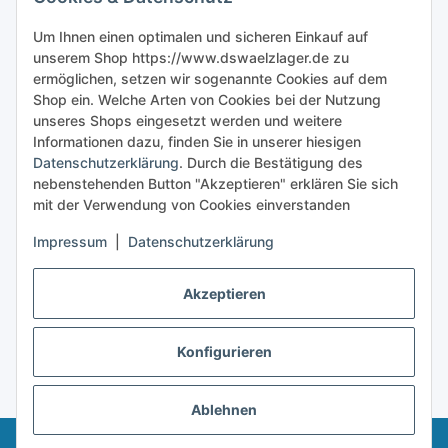
Sicher bestellen
Um Ihnen einen optimalen und sicheren Einkauf auf
unserem Shop https://www.dswaelzlager.de zu
ermöglichen, setzen wir sogenannte Cookies auf dem
Shop ein. Welche Arten von Cookies bei der Nutzung
unseres Shops eingesetzt werden und weitere
Informationen dazu, finden Sie in unserer hiesigen
Datenschutzerklärung
. Durch die Bestätigung des
nebenstehenden Button "Akzeptieren" erklären Sie sich
mit der Verwendung von Cookies einverstanden
Impressum
|
Datenschutzerklärung
Akzeptieren
Konfigurieren
Vertrag widerrufen
* Alle Preise inkl. gesetzlicher USt., zzgl.
Versand
Ablehnen
© 2025 - Dswaelzlager.de • Alle rechte vorbehalten