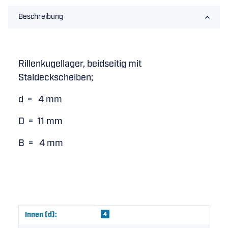
Beschreibung
Rillenkugellager, beidseitig mit
Staldeckscheiben;
d = 4 mm
D = 11 mm
B = 4 mm
Produkteigenschaft
Wert
Innen (d):
4