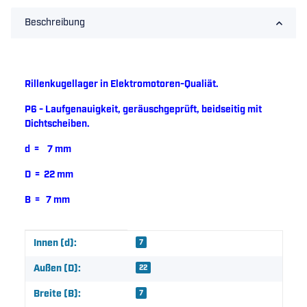
Beschreibung
Rillenkugellager in Elektromotoren-Qualiät.
P6 - Laufgenauigkeit, geräuschgeprüft, beidseitig mit
Dichtscheiben.
d = 7 mm
D = 22 mm
B = 7 mm
Produkteigenschaft
Wert
Innen (d):
7
Außen (D):
22
Breite (B):
7