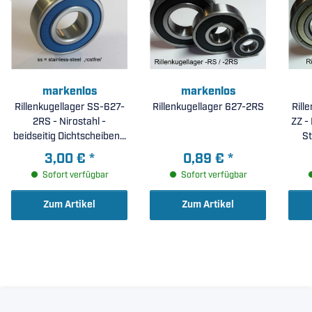
markenlos
markenlos
Rillenkugellager SS-627-
Rillenkugellager 627-2RS
Rill
2RS - Nirostahl -
ZZ - 
beidseitig Dichtscheiben (
St
7x22x7mm )
3,00 €
*
0,89 €
*
Sofort verfügbar
Sofort verfügbar
Zum Artikel
Zum Artikel