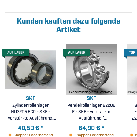
Kunden kauften dazu folgende
Artikel:
AUF LAGER
AUF LAGER
TOP
SKF
SKF
Zylinderrollenlager
Pendelrollenlager 22205
S
NU2205.ECP - SKF -
E - SKF - verstärkte
z
verstärkte Ausführung,
Ausführung (
2Z
Massiv-Fensterkäfig aus
25x52x18mm )
40,50 €
*
64,90 €
*
glasfaserverstärktem
Knapper Lagerbestand
Knapper Lagerbestand