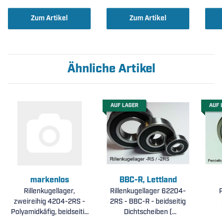
Polyamid PA66 (
25x52x18mm )
Zum Artikel
Zum Artikel
Ähnliche Artikel
AUF LAGER
AUF 
markenlos
BBC-R, Lettland
Rillenkugellager,
Rillenkugellager 62204-
zweireihig 4204-2RS -
2RS - BBC-R - beidseitig
Polyamidkäfig, beidseitig
Dichtscheiben (