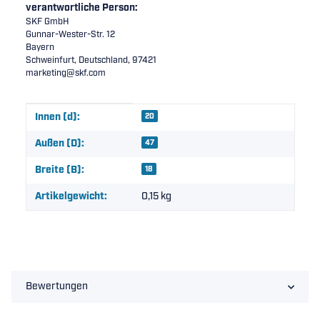
verantwortliche Person:
SKF GmbH
Gunnar-Wester-Str. 12
Bayern
Schweinfurt, Deutschland, 97421
marketing@skf.com
Produkteigenschaft
Wert
Innen (d):
20
Außen (D):
47
Breite (B):
18
Artikelgewicht:
0,15
kg
Bewertungen