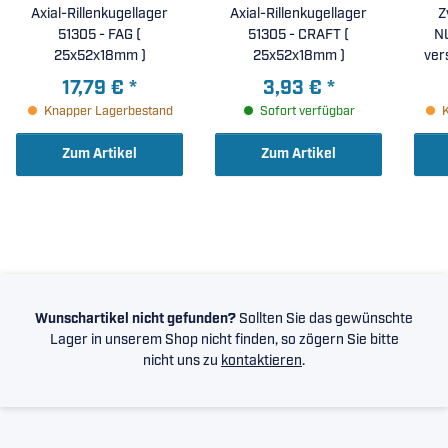
Axial-Rillenkugellager
Axial-Rillenkugellager
Z
51305 - FAG (
51305 - CRAFT (
NU
25x52x18mm )
25x52x18mm )
ver
Mass
17,79 €
*
3,93 €
*
gl
Knapper Lagerbestand
Sofort verfügbar
Zum Artikel
Zum Artikel
Wunschartikel nicht gefunden?
Sollten Sie das gewünschte
Lager in unserem Shop nicht finden, so zögern Sie bitte
nicht uns zu
kontaktieren
.