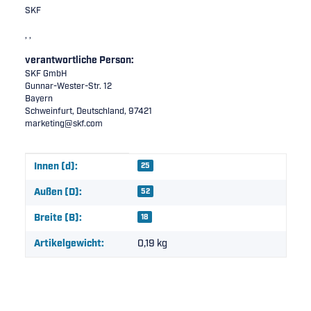
SKF
, ,
verantwortliche Person:
SKF GmbH
Gunnar-Wester-Str. 12
Bayern
Schweinfurt, Deutschland, 97421
marketing@skf.com
Produkteigenschaft
Wert
Innen (d):
25
Außen (D):
52
Breite (B):
18
Artikelgewicht:
0,19
kg