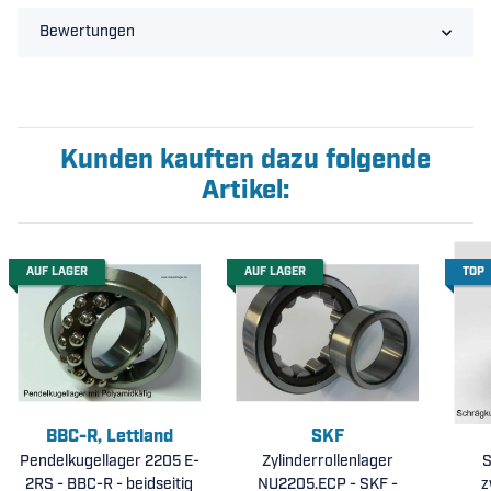
Bewertungen
Kunden kauften dazu folgende
Artikel:
AUF LAGER
AUF LAGER
TOP
BBC-R, Lettland
SKF
Pendelkugellager 2205 E-
Zylinderrollenlager
S
2RS - BBC-R - beidseitig
NU2205.ECP - SKF -
z