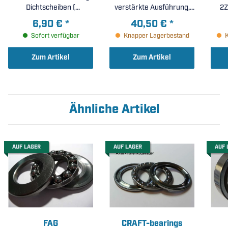
Dichtscheiben (
verstärkte Ausführung,
2Z
25x52x18mm )
Massiv-Fensterkäfig aus
6,90 €
*
40,50 €
*
glasfaserverstärktem
Sofort verfügbar
Knapper Lagerbestand
Polyamid PA66 (
25x52x18mm )
Zum Artikel
Zum Artikel
Ähnliche Artikel
AUF LAGER
AUF LAGER
AUF 
FAG
CRAFT-bearings