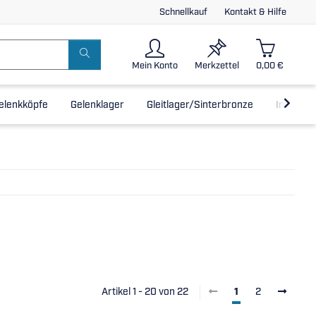
Schnellkauf
Kontakt & Hilfe
Mein Konto
Merkzettel
0,00 €
elenkköpfe
Gelenklager
Gleitlager/Sinterbronze
Inline-L
Artikel 1 - 20 von 22
1
2