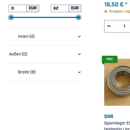
Schnappkäfig
19,50 €
*
glasfaserver
EUR
EUR
Knapper Lag
PA66, Lagerlu
30x72x19mm)
Innen (d)
Außen (D)
NEU
Breite (B)
SNR
Spannlager ES
beidseitig Lip