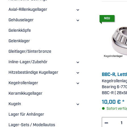
Axial-Rillenkugellager
NEU
Gehäuselager
Gelenkköpfe
Gelenklager
Gleitlager/Sinterbronze
Inline-Lager/Zubehör
Hitzebeständige Kugellager
BBC-R, Lett
Kegelrollenla
Kegelrollenlager
Bearing 6-770
BBC-R ( 
Keramikkugellager
10,00 €
*
Kugeln
Sofort verfü
Lager für Anhänger
Lager-Sets / Modellautos