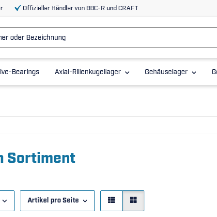
r
Offizieller Händler von BBC-R und CRAFT
ive-Bearings
Axial-Rillenkugellager
Gehäuselager
G
m Sortiment
Artikel pro Seite