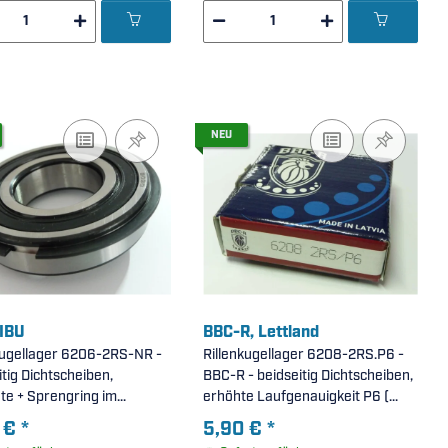
NEU
 IBU
BBC-R, Lettland
kugellager 6206-2RS-NR -
Rillenkugellager 6208-2RS.P6 -
itig Dichtscheiben,
BBC-R - beidseitig Dichtscheiben,
te + Sprengring im
erhöhte Laufgenauigkeit P6 (
Außenring ( 30x62x16mm )
40x80x18mm )
 €
*
5,90 €
*