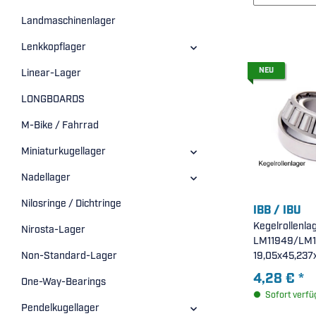
Landmaschinenlager
Lenkkopflager
NEU
Linear-Lager
LONGBOARDS
M-Bike / Fahrrad
Miniaturkugellager
Nadellager
Nilosringe / Dichtringe
IBB / IBU
Kegelrollenla
Nirosta-Lager
LM11949/LM119
19,05x45,237
Non-Standard-Lager
4,28 €
*
One-Way-Bearings
Sofort verfü
Pendelkugellager