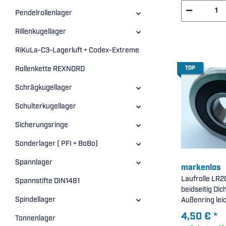
Pendelrollenlager
Rillenkugellager
RiKuLa-C3-Lagerluft + Codex-Extreme
TOP
Rollenkette REXNORD
Schrägkugellager
Schulterkugellager
Sicherungsringe
Sonderlager ( PFI + BoBo)
Spannlager
markenlos
Laufrolle LR2
Spannstifte DIN1481
beidseitig Dic
Spindellager
Außenring leich
Balligkeitsrad
4,50 €
*
Tonnenlager
12x35x10mm )