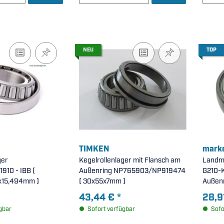
NEU
TOP
TIMKEN
marke
ger
Kegelrollenlager mit Flansch am
Landma
10 - IBB (
Außenring NP765903/NP919474
G210-K
x15,494mm )
( 30x55x7mm )
Außenr
)
43,44 €
*
28,9
gbar
Sofort verfügbar
Sofo