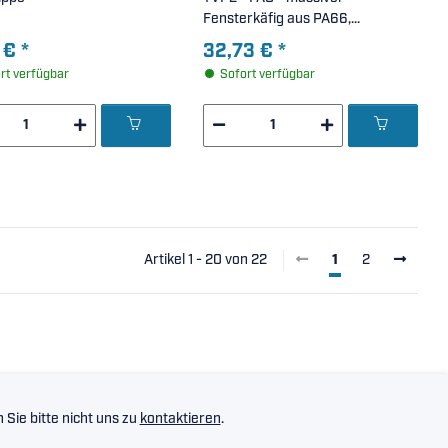
Fensterkäfig aus PA66,
verstärkte Ausführung, X-life (
 €
*
32,73 €
*
17x40x12mm )
rt verfügbar
Sofort verfügbar
Artikel 1 - 20 von 22
1
2
Sie bitte nicht uns zu
kontaktieren
.