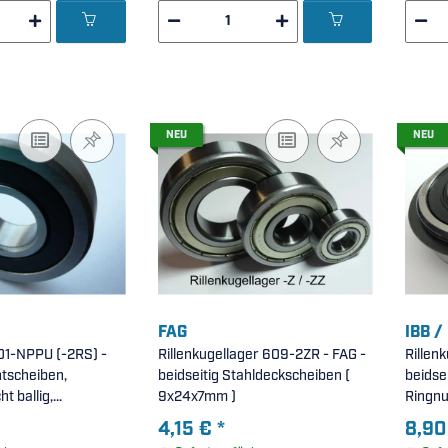
NEU
NEU
FAG
IBB /
01-NPPU (-2RS) -
Rillenkugellager 609-2ZR - FAG -
Rillen
htscheiben,
beidseitig Stahldeckscheiben (
beidse
t ballig,
9x24x7mm )
Ringnu
ius R500 (
4,15 €
*
8,90