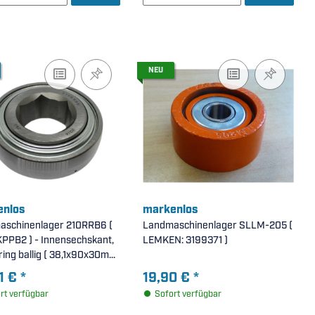
NEU
nlos
markenlos
schinenlager 210RRB6 (
Landmaschinenlager SLLM-205 (
PPB2 ) - Innensechskant,
LEMKEN: 3199371 )
ing ballig ( 38,1x90x30mm
1 €
*
19,90 €
*
rt verfügbar
Sofort verfügbar