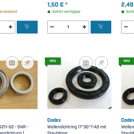
 aus
1,50 €
*
2,49
stärktem Polyamid
erbestand
Sofort verfügbar
Sofo
ft C3 (
NEU
NEU
Codex
Code
211-G2 - SNR -
Wellendichtring 17*30*7-AS mit
Wellen
pendichtung (
Staublippe
Staubl