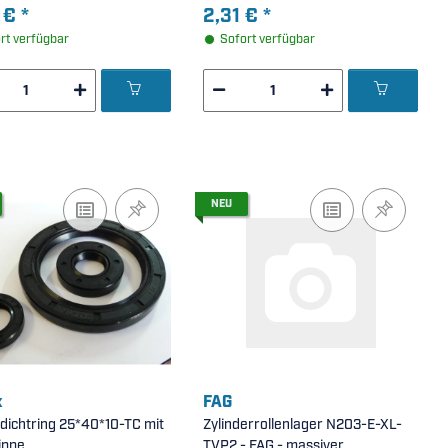
 €
*
2,31 €
*
rt verfügbar
Sofort verfügbar
NEU
x
FAG
dichtring 25*40*10-TC mit
Zylinderrollenlager N203-E-XL-
ippe
TVP2 - FAG - massiver