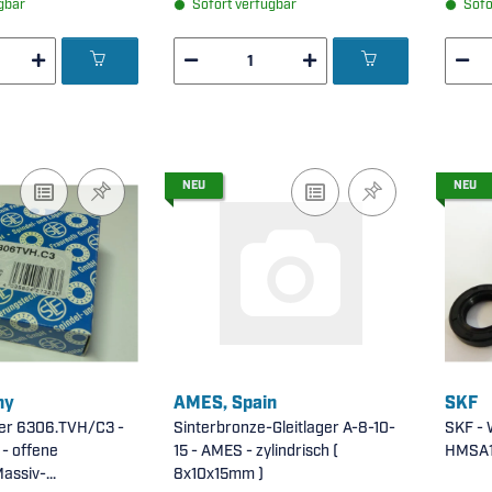
gbar
Sofort verfügbar
Sofo
NEU
NEU
ny
AMES, Spain
SKF
ger 6306.TVH/C3 -
Sinterbronze-Gleitlager A-8-10-
SKF - 
- offene
15 - AMES - zylindrisch (
HMSA10
Massiv-
8x10x15mm )