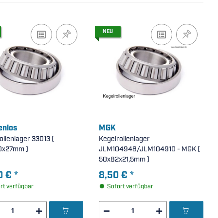
NEU
nlos
MGK
llenlager 33013 (
Kegelrollenlager
0x27mm )
JLM104948/JLM104910 - MGK (
50x82x21,5mm )
0 €
*
8,50 €
*
rt verfügbar
Sofort verfügbar