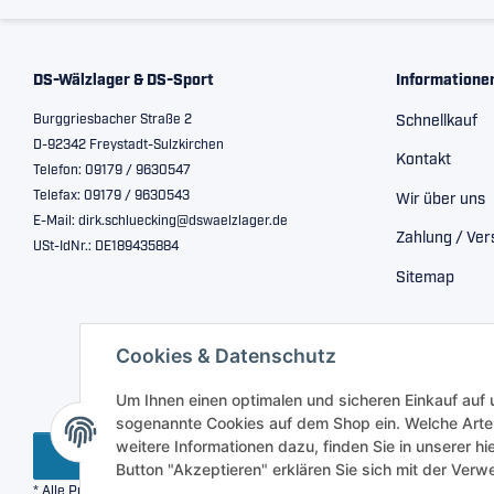
DS-Wälzlager & DS-Sport
Informatione
Burggriesbacher Straße 2
Schnellkauf
D-92342 Freystadt-Sulzkirchen
Kontakt
Telefon: 09179 / 9630547
Telefax: 09179 / 9630543
Wir über uns
E-Mail: dirk.schluecking@dswaelzlager.de
Zahlung / Ve
USt-IdNr.: DE189435884
Sitemap
Cookies & Datenschutz
Um Ihnen einen optimalen und sicheren Einkauf auf
sogenannte Cookies auf dem Shop ein. Welche Arte
weitere Informationen dazu, finden Sie in unserer h
Vertrag widerrufen
Button "Akzeptieren" erklären Sie sich mit der Ve
* Alle Preise inkl. gesetzlicher USt., zzgl.
Versand