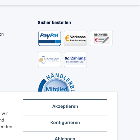
Sicher bestellen
en
Akzeptieren
 wir
nd
Konfigurieren
henden
Ablehnen