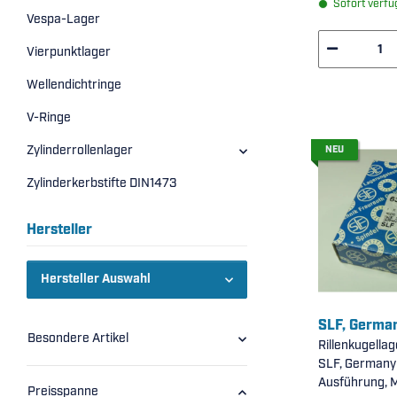
Sofort verfü
Vespa-Lager
Vierpunktlager
Wellendichtringe
V-Ringe
Zylinderrollenlager
NEU
Zylinderkerbstifte DIN1473
Hersteller
Hersteller Auswahl
SLF, Germa
Besondere Artikel
Rillenkugella
SLF, Germany 
Ausführung, 
Preisspanne