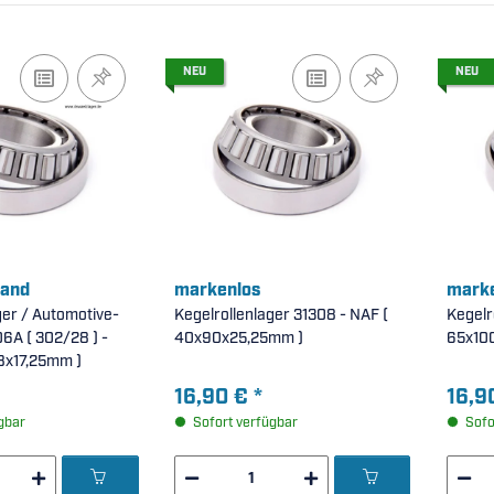
NEU
NEU
land
markenlos
marke
ger / Automotive-
Kegelrollenlager 31308 - NAF (
Kegelro
6A ( 302/28 ) -
40x90x25,25mm )
65x10
28x58x17,25mm )
16,90 €
*
16,9
gbar
Sofort verfügbar
Sofo