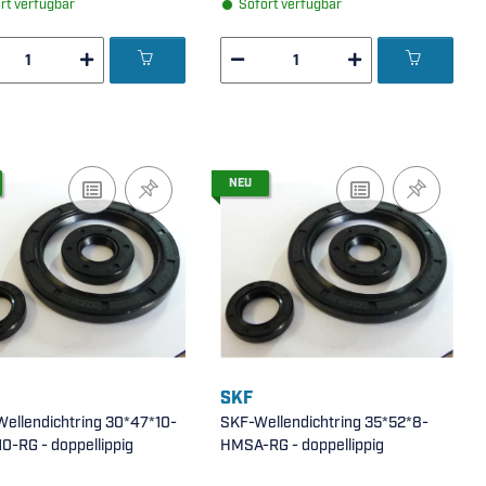
rt verfügbar
Sofort verfügbar
NEU
SKF
Wellendichtring 30*47*10-
SKF-Wellendichtring 35*52*8-
-RG - doppellippig
HMSA-RG - doppellippig