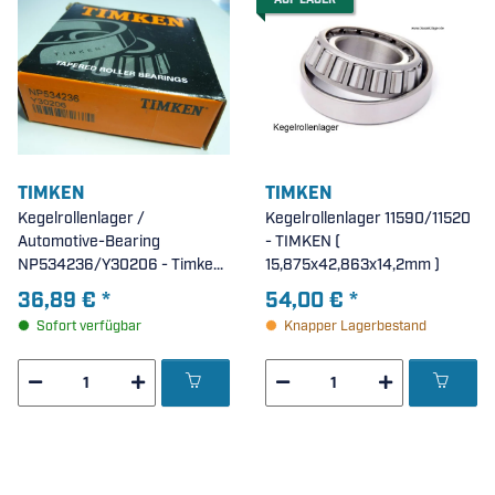
AUF LAGER
TIMKEN
TIMKEN
Kegelrollenlager /
Kegelrollenlager 11590/11520
Automotive-Bearing
- TIMKEN (
NP534236/Y30206 - Timken
15,875x42,863x14,2mm )
( 27x62x17,2mm )
36,89 €
*
54,00 €
*
Sofort verfügbar
Knapper Lagerbestand