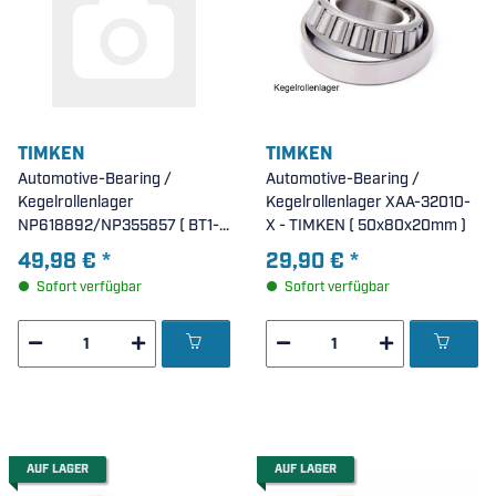
TIMKEN
TIMKEN
Automotive-Bearing /
Automotive-Bearing /
Kegelrollenlager
Kegelrollenlager XAA-32010-
NP618892/NP355857 ( BT1-
X - TIMKEN ( 50x80x20mm )
0017.A/Q - SKF ) - TIMKEN (
49,98 €
*
29,90 €
*
38,112x71,016x18,258mm )
Sofort verfügbar
Sofort verfügbar
AUF LAGER
AUF LAGER