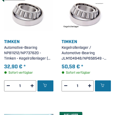
TIMKEN
TIMKEN
Automotive-Bearing
Kegelrollenlager /
NP811212/NP737620 -
Automotive-Bearing
Timken - Kegelrollenlager (
JLM104948/NP658549 -
40x68x19,5mm )
TIMKEN ( 50x82x24,5mm )
32,90 €
*
50,58 €
*
Sofort verfügbar
Sofort verfügbar