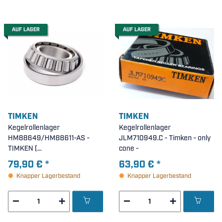
AUF LAGER
AUF LAGER
TIMKEN
TIMKEN
Kegelrollenlager
Kegelrollenlager
HM88649/HM88611-AS -
JLM710949.C - Timken - only
TIMKEN (
cone -
34,925x72,626x25,40mm )
79,90 €
*
63,90 €
*
Knapper Lagerbestand
Knapper Lagerbestand