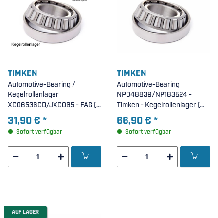
TIMKEN
TIMKEN
Automotive-Bearing /
Automotive-Bearing
Kegelrollenlager
NP048839/NP183524 -
XC06536CD/JXC065 - FAG (
Timken - Kegelrollenlager (
21,986x45x6,6mm )
42x74x19,558mm )
31,90 €
*
66,90 €
*
Sofort verfügbar
Sofort verfügbar
AUF LAGER