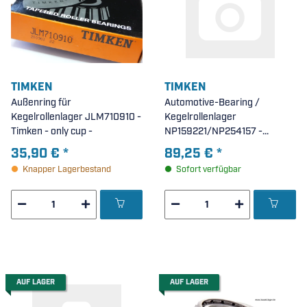
TIMKEN
TIMKEN
Außenring für
Automotive-Bearing /
Kegelrollenlager JLM710910 -
Kegelrollenlager
Timken - only cup -
NP159221/NP254157 -
TIMKEN ( 41,5x82,5x21,8mm )
35,90 €
*
89,25 €
*
Knapper Lagerbestand
Sofort verfügbar
AUF LAGER
AUF LAGER