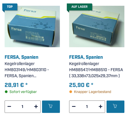
TOP
AUF LAGER
FERSA, Spanien
FERSA, Spanien
Kegelrollenlager
Kegelrollenlager
HM803149/HM803110 -
HM88547/HM88510 - FERSA
FERSA, Spanien
( 33,338x73,025x29,37mm )
(44,45x88,90x30,162mm)
28,91 €
*
25,90 €
*
Sofort verfügbar
Knapper Lagerbestand