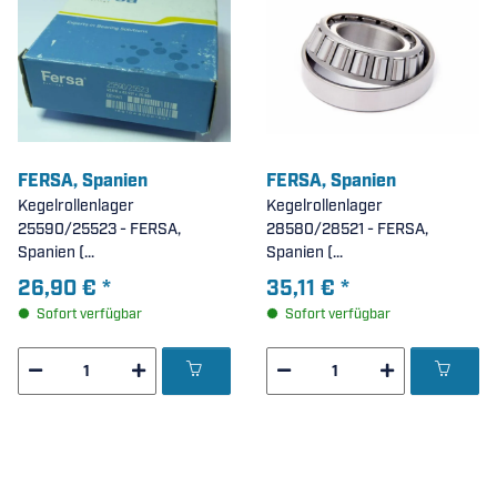
FERSA, Spanien
FERSA, Spanien
Kegelrollenlager
Kegelrollenlager
25590/25523 - FERSA,
28580/28521 - FERSA,
Spanien (
Spanien (
45,618x82,931x26,988mm )
50,8x92,075x24,608mm )
26,90 €
*
35,11 €
*
Sofort verfügbar
Sofort verfügbar