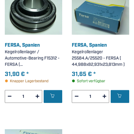
FERSA, Spanien
FERSA, Spanien
Kegelrollenlager /
Kegelrollenlager
Automotive-Bearing F15312 -
25584.A/25520 - FERSA (
FERSA (
44,988x82,931x23,813mm )
27x62/66x6,7/17,25mm )
31,90 €
*
31,65 €
*
Knapper Lagerbestand
Sofort verfügbar