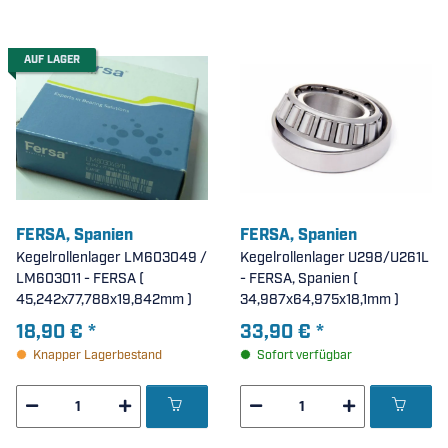
AUF LAGER
FERSA, Spanien
FERSA, Spanien
Kegelrollenlager LM603049 /
Kegelrollenlager U298/U261L
LM603011 - FERSA (
- FERSA, Spanien (
45,242x77,788x19,842mm )
34,987x64,975x18,1mm )
18,90 €
*
33,90 €
*
Knapper Lagerbestand
Sofort verfügbar