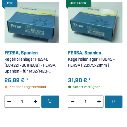
TOP
AUF LAGER
FERSA, Spanien
FERSA, Spanien
Kegelrollenlager F15340
Kegelrollenlager F18043 -
(EC42217S01H206) - FERSA,
FERSA ( 28x75x21mm )
Spanien - für M32/M20-
Getriebe ( 41x73x21mm )
26,89 €
*
31,90 €
*
Knapper Lagerbestand
Sofort verfügbar