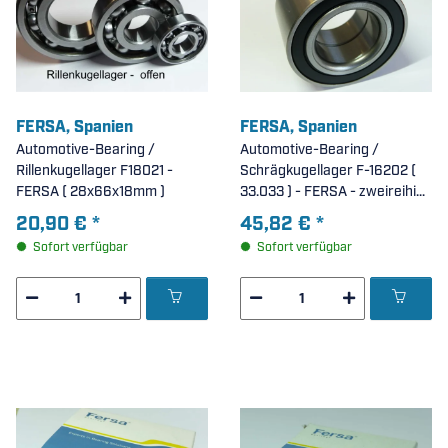
FERSA, Spanien
FERSA, Spanien
Automotive-Bearing /
Automotive-Bearing /
Rillenkugellager F18021 -
Schrägkugellager F-16202 (
FERSA ( 28x66x18mm )
33.033 ) - FERSA - zweireihig,
beidseitig Dichtscheiben (
20,90 €
*
45,82 €
*
50x90x40mm )
Sofort verfügbar
Sofort verfügbar