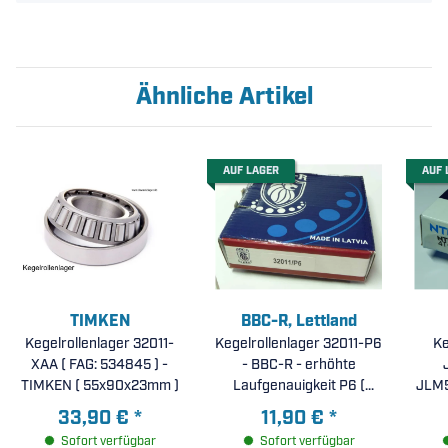
Ähnliche Artikel
AUF LAGER
AUF 
TIMKEN
BBC-R, Lettland
Kegelrollenlager 32011-
Kegelrollenlager 32011-P6
Ke
XAA ( FAG: 534845 ) -
- BBC-R - erhöhte
TIMKEN ( 55x90x23mm )
Laufgenauigkeit P6 (
JLM5
55x90x23mm )
33,90 €
*
11,90 €
*
Sofort verfügbar
Sofort verfügbar