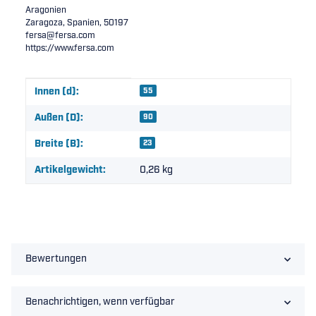
Aragonien
Zaragoza, Spanien, 50197
fersa@fersa.com
https://www.fersa.com
Produkteigenschaft
Wert
Innen (d):
55
Außen (D):
90
Breite (B):
23
Artikelgewicht:
0,26
kg
Bewertungen
Benachrichtigen, wenn verfügbar