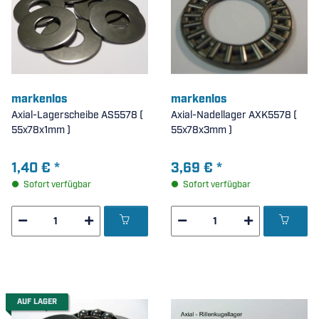
markenlos
markenlos
Axial-Lagerscheibe AS5578 (
Axial-Nadellager AXK5578 (
55x78x1mm )
55x78x3mm )
1,40 €
*
3,69 €
*
Sofort verfügbar
Sofort verfügbar
AUF LAGER