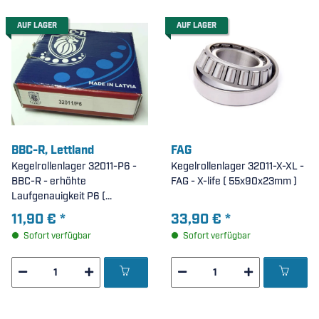
AUF LAGER
AUF LAGER
BBC-R, Lettland
FAG
Kegelrollenlager 32011-P6 -
Kegelrollenlager 32011-X-XL -
BBC-R - erhöhte
FAG - X-life ( 55x90x23mm )
Laufgenauigkeit P6 (
55x90x23mm )
11,90 €
*
33,90 €
*
Sofort verfügbar
Sofort verfügbar