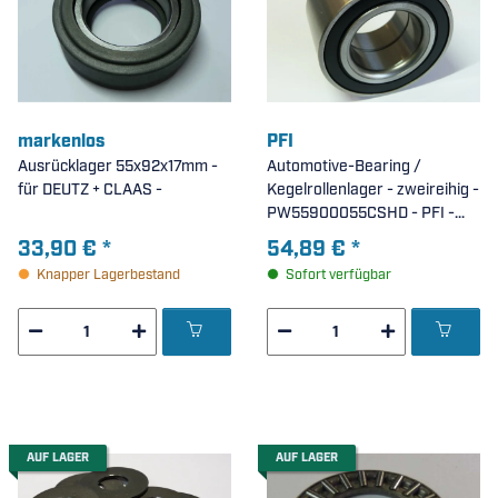
markenlos
PFI
Ausrücklager 55x92x17mm -
Automotive-Bearing /
für DEUTZ + CLAAS -
Kegelrollenlager - zweireihig -
PW55900055CSHD - PFI -
beidseitig Dichtscheiben (
33,90 €
*
54,89 €
*
55x90x55mm )
Knapper Lagerbestand
Sofort verfügbar
AUF LAGER
AUF LAGER