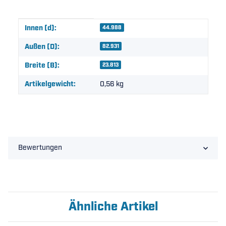
Produkteigenschaft
Wert
Innen (d):
44.988
Außen (D):
82.931
Breite (B):
23.813
Artikelgewicht:
0,56
kg
Bewertungen
Ähnliche Artikel