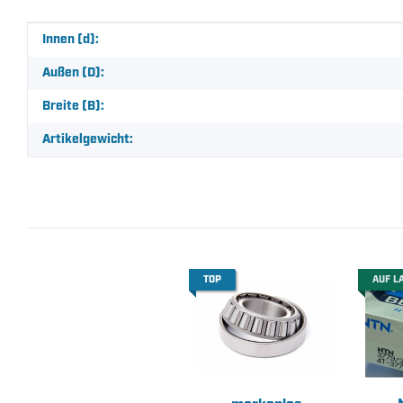
Produkteigenschaft
Wert
Innen (d):
Außen (D):
Breite (B):
Artikelgewicht:
TOP
AUF L