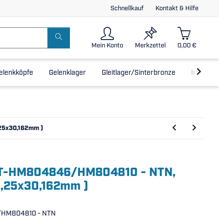
Schnellkauf
Kontakt & Hilfe
Mein Konto
Merkzettel
0,00 €
elenkköpfe
Gelenklager
Gleitlager/Sinterbronze
Inline-L
,25x30,162mm )
 4T-HM804846/HM804810 - NTN,
5,25x30,162mm )
HM804810 - NTN