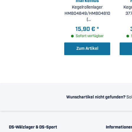
markenlos
Kegelrollenlager
Kege
HM804849/HM804810
377
(
48,412x95,25x30,162mm
47,62
15,90 €
*
)
Sofort verfügbar
Zum Artikel
Wunschartikel nicht gefunden?
Sol
DS-Wälzlager & DS-Sport
Informatione