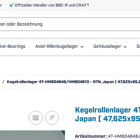
r
Offizieller Händler von BBC-R und CRAFT
ive-Bearings
Axial-Rillenkugellager
Gehäuselager
G
Kegelrollenlager 4T-HM804846/HM804810 - NTN, Japan ( 47,625x95
Kegelrollenlager
Japan ( 47,625x9
Artikelnummer:
4T-HM804846/