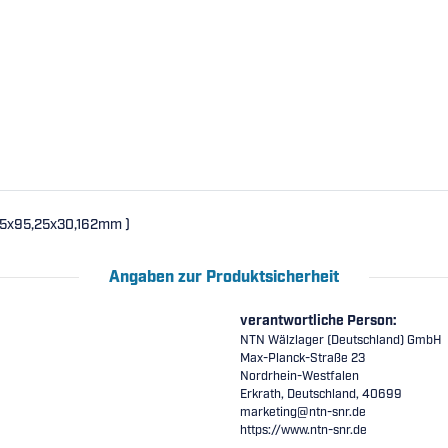
25x95,25x30,162mm )
Angaben zur Produktsicherheit
verantwortliche Person:
NTN Wälzlager (Deutschland) GmbH
Max-Planck-Straße 23
Nordrhein-Westfalen
Erkrath, Deutschland, 40699
marketing@ntn-snr.de
https://www.ntn-snr.de