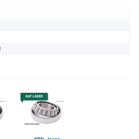
g
AUF LAGER