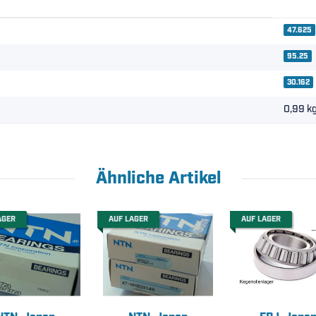
47.625
95.25
30.162
0,99
k
Ähnliche Artikel
AGER
AUF LAGER
AUF LAGER