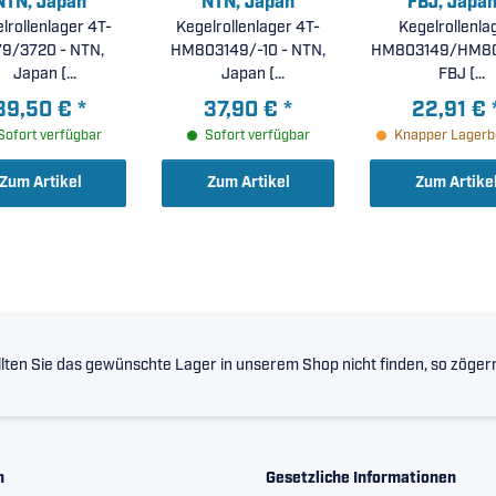
NTN, Japan
NTN, Japan
FBJ, Japan
lrollenlager 4T-
Kegelrollenlager 4T-
Kegelrollenla
Corporatio
9/3720 - NTN,
HM803149/-10 - NTN,
HM803149/HM80
Japan (
Japan (
FBJ (
5x93,264x30,162mm
44,45x88,90x30,162mm
44,45x88,9x30,1
39,50 €
*
37,90 €
*
22,91 €
)
)
Sofort verfügbar
Sofort verfügbar
Knapper Lagerb
Zum Artikel
Zum Artikel
Zum Artike
lten Sie das gewünschte Lager in unserem Shop nicht finden, so zögern 
n
Gesetzliche Informationen