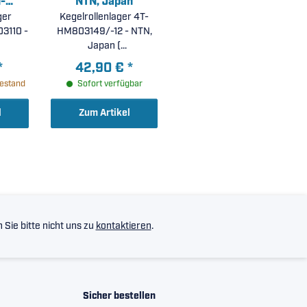
-
NTN, Japan
ger
n
Kegelrollenlager 4T-
3110 -
HM803149/-12 - NTN,
Japan (
62mm )
44,45x92,075x30,162mm
*
42,90 €
*
)
estand
Sofort verfügbar
l
Zum Artikel
Sie bitte nicht uns zu
kontaktieren
.
Sicher bestellen