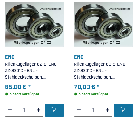
ENC
ENC
Rillenkugellager 6218-ENC-
Rillenkugellager 6315-ENC-
ZZ-330°C - BRL -
ZZ-330°C - BRL -
Stahldeckscheiben,
Stahldeckscheiben,
hitzebeständig bis 330°C, max.
hitzebeständig bis 330°C, max.
65,00 €
*
70,00 €
*
50U/Min. ( 90x160x30mm )
45U/Min. ( 75x160x37mm )
Sofort verfügbar
Sofort verfügbar