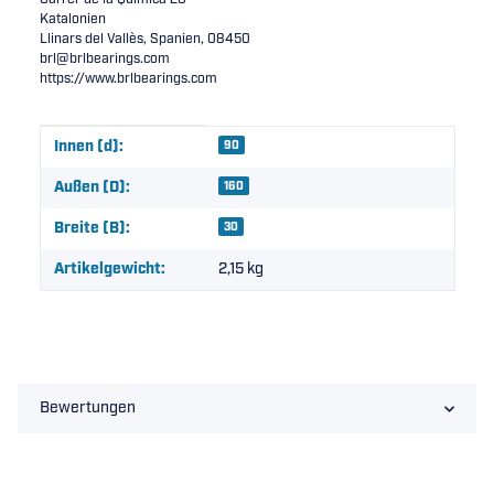
Katalonien
Llinars del Vallès, Spanien, 08450
brl@brlbearings.com
https://www.brlbearings.com
Produkteigenschaft
Wert
Innen (d):
90
Außen (D):
160
Breite (B):
30
Artikelgewicht:
2,15
kg
Bewertungen