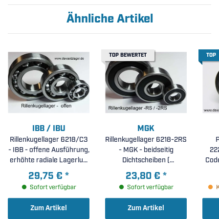
Ähnliche Artikel
TOP BEWERTET
TOP
IBB / IBU
MGK
Rillenkugellager 6218/C3
Rillenkugellager 6218-2RS
P
- IBB - offene Ausführung,
- MGK - beidseitig
22
erhöhte radiale Lagerluft
Dichtscheiben (
C3 ( 90x160x30mm )
90x160x30mm )
29,75 €
*
23,80 €
*
Sofort verfügbar
Sofort verfügbar
Zum Artikel
Zum Artikel