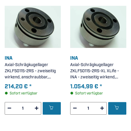
INA
INA
Axial-Schrägkugellager
Axial-Schrägkugellager
ZKLF50115-2RS - zweiseitig
ZKLF50115-2RS-XL XLife -
wirkend, anschraubbar,
INA - zweiseitig wirkend,
beidseitig Dichtscheiben (
anschraubbar, beidseitig
214,20 €
*
1.054,99 €
*
50x115x34mm )
Lippendichtung (
Sofort verfügbar
Sofort verfügbar
50x115x34mm )