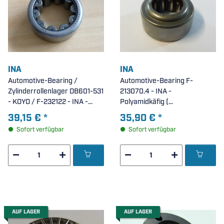
INA
INA
Automotive-Bearing /
Automotive-Bearing F-
Zylinderrollenlager DB601-531
213070.4 - INA -
- KOYO / F-232122 - INA -
Polyamidkäfig (
ohne Innenring ( 35x50x14mm
25x44,5x22,75mm )
39,15 €
*
35,90 €
*
)
Sofort verfügbar
Sofort verfügbar
AUF LAGER
AUF LAGER