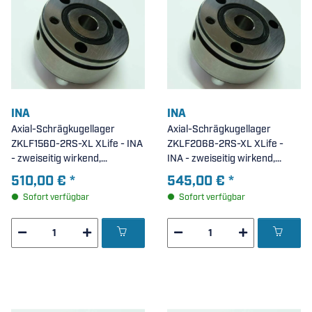
INA
INA
Axial-Schrägkugellager
Axial-Schrägkugellager
ZKLF1560-2RS-XL XLife - INA
ZKLF2068-2RS-XL XLife -
- zweiseitig wirkend,
INA - zweiseitig wirkend,
anschraubbar, beidseitig
anschraubbar, beidseitig
510,00 €
*
545,00 €
*
Lippendichtung (
Lippendichtung (
Sofort verfügbar
Sofort verfügbar
15x60x25mm )
20x68x28mm )