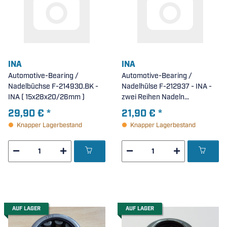
INA
INA
Automotive-Bearing /
Automotive-Bearing /
Nadelbüchse F-214930.BK -
Nadelhülse F-212937 - INA -
INA ( 15x28x20/26mm )
zwei Reihen Nadeln
nebeneinander ( 16x22x27mm
29,90 €
*
21,90 €
*
)
Knapper Lagerbestand
Knapper Lagerbestand
AUF LAGER
AUF LAGER