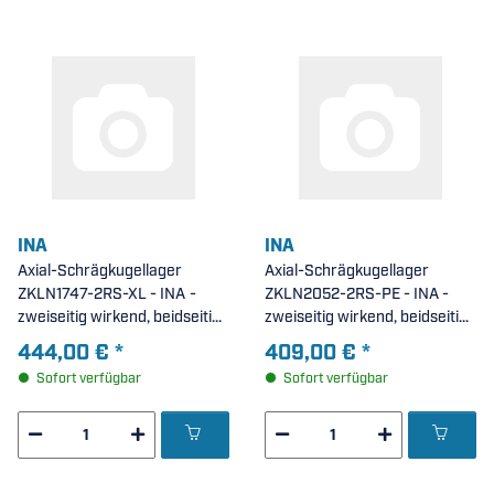
INA
INA
Axial-Schrägkugellager
Axial-Schrägkugellager
ZKLN1747-2RS-XL - INA -
ZKLN2052-2RS-PE - INA -
zweiseitig wirkend, beidseitig
zweiseitig wirkend, beidseitig
Lippendichtung, X-life (
Lippendichtung, erweiterte
444,00 €
*
409,00 €
*
17x47x25mm )
Toleranzen ( 20x52x28mm )
Sofort verfügbar
Sofort verfügbar