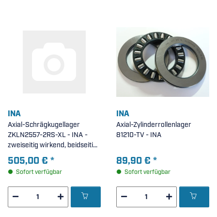
INA
INA
Axial-Schrägkugellager
Axial-Zylinderrollenlager
ZKLN2557-2RS-XL - INA -
81210-TV - INA
zweiseitig wirkend, beidseitig
Lippendichtung, X-life (
505,00 €
*
89,90 €
*
25x57x28mm )
Sofort verfügbar
Sofort verfügbar