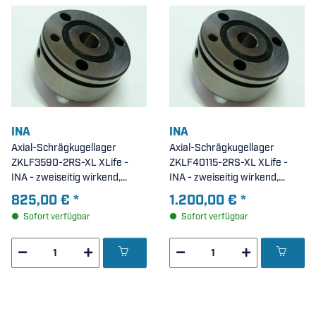
INA
INA
Axial-Schrägkugellager
Axial-Schrägkugellager
ZKLF3590-2RS-XL XLife -
ZKLF40115-2RS-XL XLife -
INA - zweiseitig wirkend,
INA - zweiseitig wirkend,
anschraubbar, beidseitig
anschraubbar, beidseitig
825,00 €
*
1.200,00 €
*
Lippendichtung (
Lippendichtung (
Sofort verfügbar
Sofort verfügbar
35x90x34mm )
40x115x46mm )