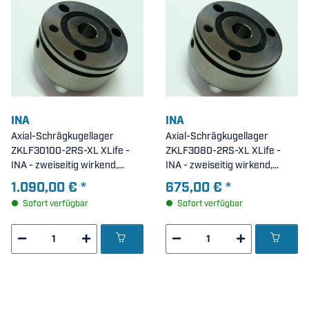
INA
INA
Axial-Schrägkugellager
Axial-Schrägkugellager
ZKLF30100-2RS-XL XLife -
ZKLF3080-2RS-XL XLife -
INA - zweiseitig wirkend,
INA - zweiseitig wirkend,
anschraubbar, beidseitig
anschraubbar, beidseitig
1.090,00 €
*
675,00 €
*
Lippendichtung (
Lippendichtung (
Sofort verfügbar
Sofort verfügbar
30x100x38mm )
30x80x28mm )