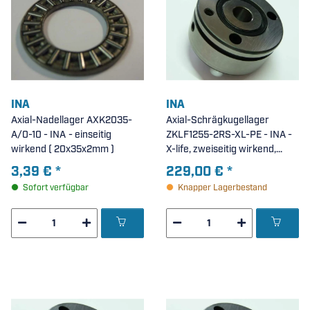
INA
INA
Axial-Nadellager AXK2035-
Axial-Schrägkugellager
A/0-10 - INA - einseitig
ZKLF1255-2RS-XL-PE - INA -
wirkend ( 20x35x2mm )
X-life, zweiseitig wirkend,
anschraubbar, beidseitig
3,39 €
*
229,00 €
*
Lippendichtung ( 12x55x25mm
Sofort verfügbar
Knapper Lagerbestand
)