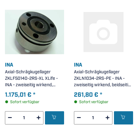
INA
INA
Axial-Schrägkugellager
Axial-Schrägkugellager
ZKLF50140-2RS-XL XLife -
ZKLN1034-2RS-PE - INA -
INA - zweiseitig wirkend,
zweiseitig wirkend, beidseitig
anschraubbar, beidseitig
Lippendichtung, erweiterte
1.175,01 €
*
261,80 €
*
Lippendichtung (
Toleranzen ( 10x34x20mm )
Sofort verfügbar
Sofort verfügbar
50x140x54mm )