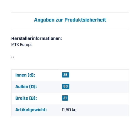
Angaben zur Produktsicherheit
Herstellerinformationen:
MTK Europe
, ,
Produkteigenschaft
Wert
Innen (d):
25
Außen (D):
80
Breite (B):
21
Artikelgewicht:
0,50
kg