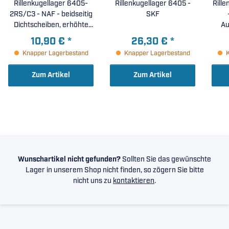
Rillenkugellager 6405-
Rillenkugellager 6405 -
Rill
2RS/C3 - NAF - beidseitig
SKF
Dichtscheiben, erhöhte
Au
radiale Lagerluft C3 (
La
10,90 €
*
26,30 €
*
25x80x21mm )
Knapper Lagerbestand
Knapper Lagerbestand
Zum Artikel
Zum Artikel
Wunschartikel nicht gefunden?
Sollten Sie das gewünschte
Lager in unserem Shop nicht finden, so zögern Sie bitte
nicht uns zu
kontaktieren
.