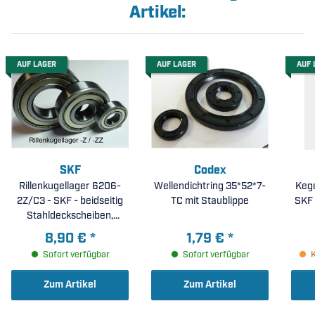
Artikel:
AUF LAGER
AUF LAGER
AUF 
SKF
Codex
Rillenkugellager 6206-
Wellendichtring 35*52*7-
Kege
2Z/C3 - SKF - beidseitig
TC mit Staublippe
Stahldeckscheiben,
erhöhte radiale Lagerluft
8,90 €
*
1,79 €
*
C3 ( 30x62x16mm )
Sofort verfügbar
Sofort verfügbar
Zum Artikel
Zum Artikel