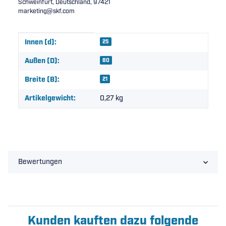
Schweinfurt, Deutschland, 97421
marketing@skf.com
Produkteigenschaft
Wert
Innen (d):
25
Außen (D):
80
Breite (B):
21
Artikelgewicht:
0,27
kg
Bewertungen
Kunden kauften dazu folgende