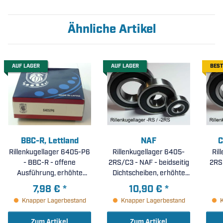
Ähnliche Artikel
AUF LAGER
AUF LAGER
BEST
BBC-R, Lettland
NAF
C
Rillenkugellager 6405-P6
Rillenkugellager 6405-
Ril
- BBC-R - offene
2RS/C3 - NAF - beidseitig
2RS 
Ausführung, erhöhte
Dichtscheiben, erhöhte
Laufgenauigkeit P6 (
radiale Lagerluft C3 (
7,98 €
*
10,90 €
*
25x80x21mm )
25x80x21mm )
Knapper Lagerbestand
Knapper Lagerbestand
Zum Artikel
Zum Artikel