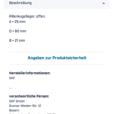
Beschreibung
Rillenkugellager, offen.
d = 25 mm
D = 80 mm
B = 21 mm
Angaben zur Produktsicherheit
Herstellerinformationen:
SKF
, ,
verantwortliche Person:
SKF GmbH
Gunnar-Wester-Str. 12
Bayern