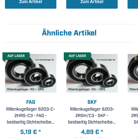
Zum Artikel
Zum Artikel
Ähnliche Artikel
AUF LAGER
AUF LAGER
FAG
SKF
Rillenkugellager 6203-C-
Rillenkugellager 6203-
Ril
2HRS-C3 - FAG -
2RSH/C3 - SKF -
2R
beidseitig Dichtscheiben,
beidseitig Dichtscheiben,
Lagerluft C3 (
Lagerluft C3 (
5,19 €
*
4,89 €
*
17x40x12mm )
17x40x12mm )