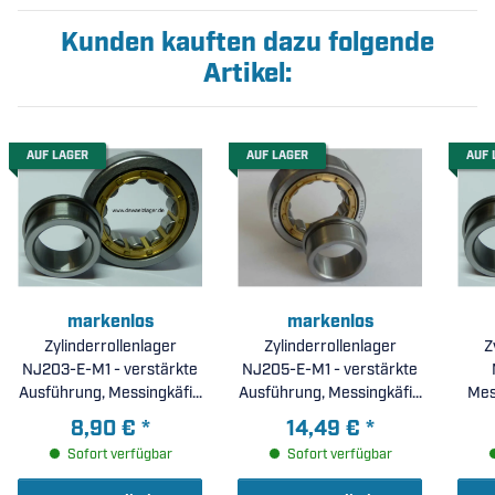
Kunden kauften dazu folgende
Artikel:
AUF LAGER
AUF LAGER
AUF 
markenlos
markenlos
Zylinderrollenlager
Zylinderrollenlager
Z
NJ203-E-M1 - verstärkte
NJ205-E-M1 - verstärkte
Ausführung, Messingkäfig
Ausführung, Messingkäfig
Mes
( 17x40x12mm )
( 25x52x15mm )
C
8,90 €
*
14,49 €
*
Sofort verfügbar
Sofort verfügbar