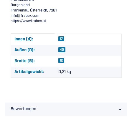
Burgenland
Frankenau, Österreich, 7361
info@frabex.com
https://www.frabex.at
Produkteigenschaft
Wert
Innen (d):
17
Außen (D):
40
Breite (B):
12
Artikelgewicht:
0,21
kg
Bewertungen