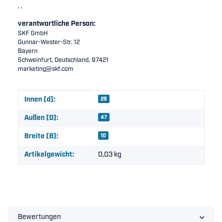
, ,
verantwortliche Person:
SKF GmbH
Gunnar-Wester-Str. 12
Bayern
Schweinfurt, Deutschland, 97421
marketing@skf.com
Produkteigenschaft
Wert
Innen (d):
28
Außen (D):
47
Breite (B):
10
Artikelgewicht:
0,03
kg
Bewertungen