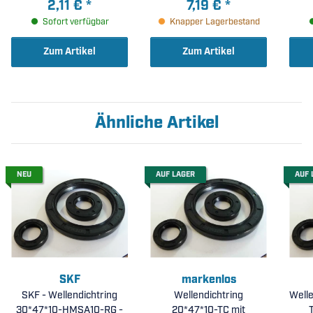
2,11 €
*
7,19 €
*
17x47x14mm )
Sofort verfügbar
Knapper Lagerbestand
Zum Artikel
Zum Artikel
Ähnliche Artikel
NEU
AUF LAGER
AUF 
SKF
markenlos
SKF - Wellendichtring
Wellendichtring
Welle
30*47*10-HMSA10-RG -
20*47*10-TC mit