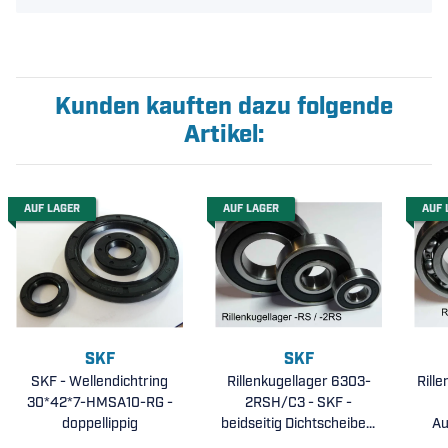
Kunden kauften dazu folgende
Artikel:
AUF LAGER
AUF LAGER
AUF 
SKF
SKF
SKF - Wellendichtring
Rillenkugellager 6303-
Rill
30*42*7-HMSA10-RG -
2RSH/C3 - SKF -
doppellippig
beidseitig Dichtscheiben,
Au
Lagerluft C3 (
ra