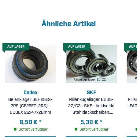
Ähnliche Artikel
AUF LAGER
AUF LAGER
AUF 
Codex
SKF
Gelenklager GEH25ES-
Rillenkugellager 6005-
Rill
2RS (GE25FO-2RS) -
2Z/C3 - SKF - beidseitig
- FAG
CODEX 25x47x28mm
Stahldeckscheiben,
erhöhte radiale Lagerluft
9,50 €
*
5,39 €
*
C3 ( 25x47x12mm )
Sofort verfügbar
Sofort verfügbar