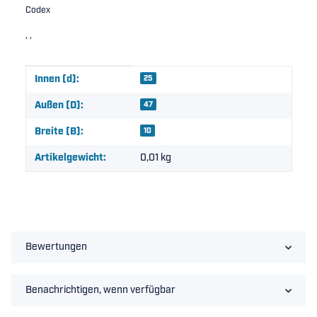
Codex
, ,
Produkteigenschaft
Wert
Innen (d):
25
Außen (D):
47
Breite (B):
10
Artikelgewicht:
0,01
kg
Bewertungen
Benachrichtigen, wenn verfügbar