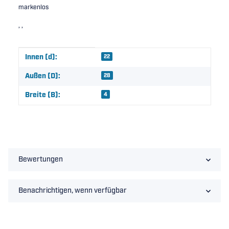
markenlos
, ,
Produkteigenschaft
Wert
Innen (d):
22
Außen (D):
28
Breite (B):
4
Bewertungen
Benachrichtigen, wenn verfügbar