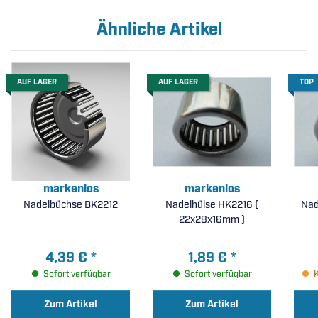
Ähnliche Artikel
AUF LAGER
AUF LAGER
TOP
markenlos
markenlos
Nadelbüchse BK2212
Nadelhülse HK2216 (
Nad
22x28x16mm )
4,39 €
*
1,89 €
*
Sofort verfügbar
Sofort verfügbar
Zum Artikel
Zum Artikel