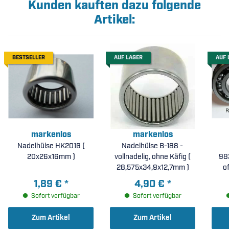
Kunden kauften dazu folgende
Artikel:
BESTSELLER
AUF LAGER
AUF 
markenlos
markenlos
Nadelhülse HK2016 (
Nadelhülse B-188 -
20x26x16mm )
vollnadelig, ohne Käfig (
983
28,575x34,9x12,7mm )
o
1,89 €
*
4,90 €
*
25
Sofort verfügbar
Sofort verfügbar
Zum Artikel
Zum Artikel