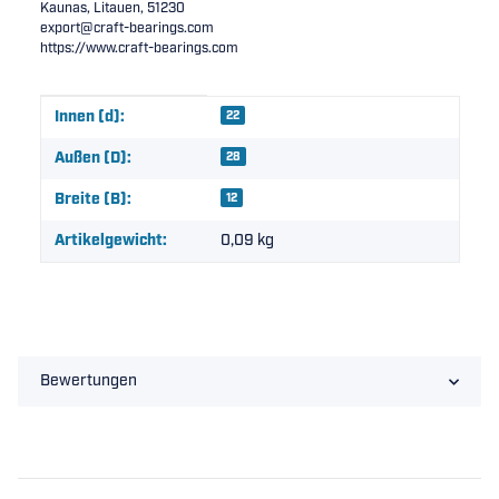
Kaunas, Litauen, 51230
export@craft-bearings.com
https://www.craft-bearings.com
Produkteigenschaft
Wert
Innen (d):
22
Außen (D):
28
Breite (B):
12
Artikelgewicht:
0,09
kg
Bewertungen