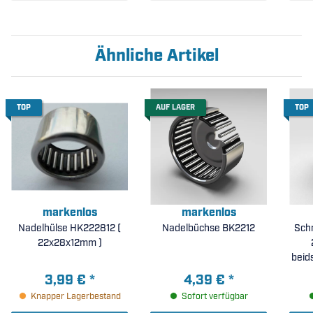
Ähnliche Artikel
TOP
AUF LAGER
TOP
markenlos
markenlos
Nadelhülse HK222812 (
Nadelbüchse BK2212
Sch
22x28x12mm )
beids
3,99 €
*
4,39 €
*
Knapper Lagerbestand
Sofort verfügbar