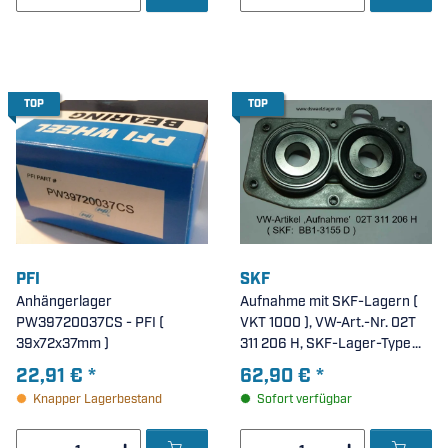
TOP
TOP
PFI
SKF
Anhängerlager
Aufnahme mit SKF-Lagern (
PW39720037CS - PFI (
VKT 1000 ), VW-Art.-Nr. 02T
39x72x37mm )
311 206 H, SKF-Lager-Type
BB1-3155D
22,91 €
*
62,90 €
*
Knapper Lagerbestand
Sofort verfügbar