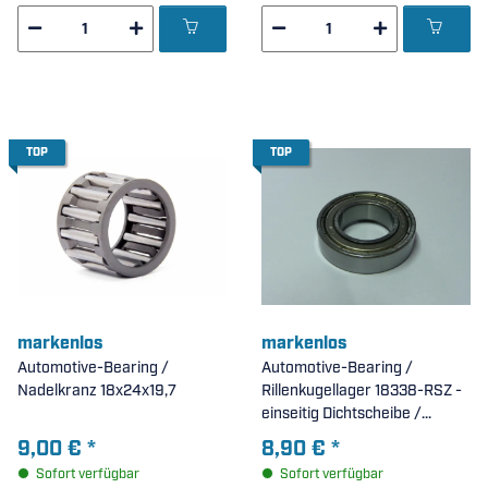
TOP
TOP
markenlos
markenlos
Automotive-Bearing /
Automotive-Bearing /
Nadelkranz 18x24x19,7
Rillenkugellager 18338-RSZ -
einseitig Dichtscheibe /
einseitig Stahldeckscheibe,
9,00 €
*
8,90 €
*
Ersatzteil für BOSCH-Active-
Sofort verfügbar
Sofort verfügbar
Line-Plus-Generation-3 (