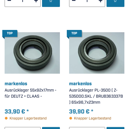
TOP
TOP
markenlos
markenlos
Ausrücklager 55x92x17mm -
Ausrücklager PL-3500 ( Z-
für DEUTZ + CLAAS -
535000.SKL / BRUB363337B
) 65x96,7x23mm
33,90 €
*
39,90 €
*
Knapper Lagerbestand
Knapper Lagerbestand