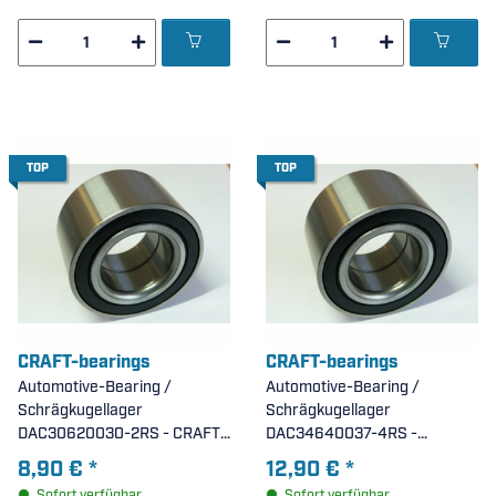
18x33x8mm )
TOP
TOP
CRAFT-bearings
CRAFT-bearings
Automotive-Bearing /
Automotive-Bearing /
Schrägkugellager
Schrägkugellager
DAC30620030-2RS - CRAFT -
DAC34640037-4RS -
zweireihig, beidseitig
zweireihig, beidseitig
8,90 €
*
12,90 €
*
Dichtscheiben ( 30x62x30mm
Dichtscheiben ( 34x64x37mm
Sofort verfügbar
Sofort verfügbar