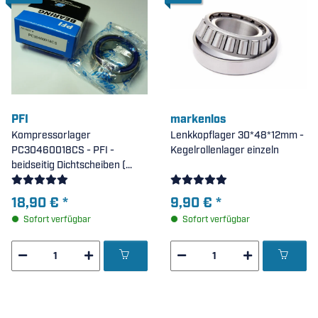
PFI
markenlos
Kompressorlager
Lenkkopflager 30*48*12mm -
PC30460018CS - PFI -
Kegelrollenlager einzeln
beidseitig Dichtscheiben (
30x46x16/18mm )
18,90 €
*
9,90 €
*
Sofort verfügbar
Sofort verfügbar