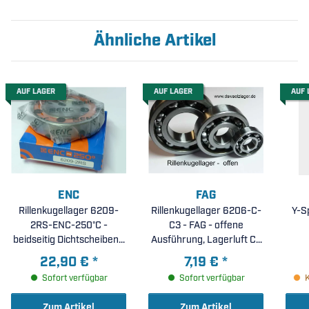
Ähnliche Artikel
AUF LAGER
AUF LAGER
AUF 
ENC
FAG
Rillenkugellager 6209-
Rillenkugellager 6206-C-
Y-S
2RS-ENC-250°C -
C3 - FAG - offene
beidseitig Dichtscheiben (
Ausführung, Lagerluft C3
45x85x19mm )
( 30x62x16mm )
22,90 €
*
7,19 €
*
Sofort verfügbar
Sofort verfügbar
Zum Artikel
Zum Artikel