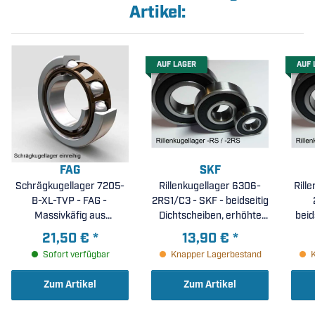
Artikel:
AUF LAGER
AUF 
FAG
SKF
Schrägkugellager 7205-
Rillenkugellager 6306-
Rill
B-XL-TVP - FAG -
2RS1/C3 - SKF - beidseitig
Massivkäfig aus
Dichtscheiben, erhöhte
beid
glasfaserverstärktem
radiale Lagerluft C3 (
21,50 €
*
13,90 €
*
Polyamid,
30x72x19mm )
Sofort verfügbar
Knapper Lagerbestand
Berührungswinkel 40°, X-
life ( 25x52x15mm )
Zum Artikel
Zum Artikel