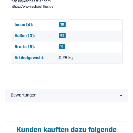
info.de@schaeffler.com
https://www.schaeffler.de
Produkteigenschaft
Wert
Innen (d):
30
Außen (D):
62
Breite (B):
16
Artikelgewicht:
0,28
kg
Bewertungen
Kunden kauften dazu folgende