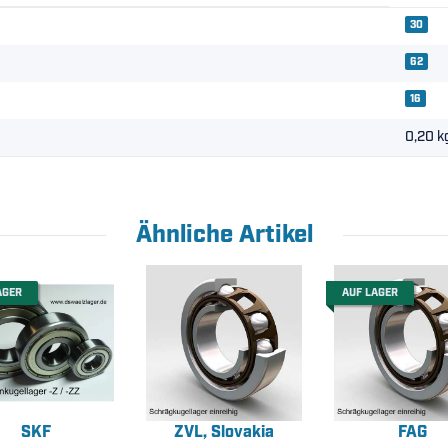
30
62
16
0,20
k
Ähnliche Artikel
AGER
AUF LAGER
SKF
ZVL, Slovakia
FAG