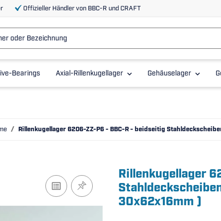
r
Offizieller Händler von BBC-R und CRAFT
ive-Bearings
Axial-Rillenkugellager
Gehäuselager
G
eme
Rillenkugellager 6206-ZZ-P6 - BBC-R - beidseitig Stahldeckscheib
Rillenkugellager 6
Stahldeckscheiben
30x62x16mm )