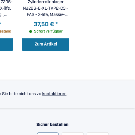
 7206-
Zylinderrollenlager
X-life,
NJ206-E-XL-TVP2-C3 -
 (
FAG - X-life, Massiv-
 )
Fensterkäfig aus
*
37,50 €
*
glasfaserverstärktem
estand
Sofort verfügbar
Polyamid PA66, erhöhte
radiale Lagerluft C3 (
l
Zum Artikel
30x62x16mm )
Sie bitte nicht uns zu
kontaktieren
.
Sicher bestellen