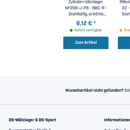
Zylinderrollenlager
Rille
NF206-J-P6 - BBC-R -
2Z - SKF -
Stahlkäfig, erhöhte
Stah
Laufgenauigkeit P6 (
3
9,12 €
*
30x62x16mm )
Sofort verfügbar
Kna
Zum Artikel
Wunschartikel nicht gefunden?
Sol
DS-Wälzlager & DS-Sport
Informatione