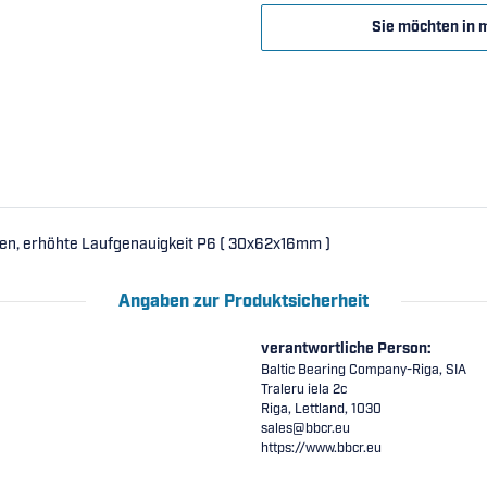
Sie möchten in 
ben, erhöhte Laufgenauigkeit P6 ( 30x62x16mm )
Angaben zur Produktsicherheit
verantwortliche Person:
Baltic Bearing Company-Riga, SIA
Traleru iela 2c
Riga, Lettland, 1030
sales@bbcr.eu
https://www.bbcr.eu