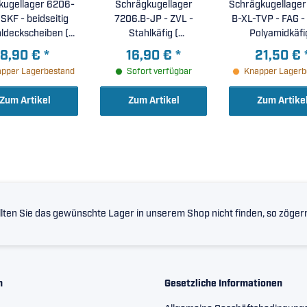
nkugellager 6206-
Schrägkugellager
Schrägkugellager
 beidseitig
7206.B-JP - ZVL -
B-XL-TVP - FAG - 
ldeckscheiben (
Stahlkäfig (
Polyamidkäfig
0x62x16mm )
30x62x16mm )
30x62x16mm
8,90 €
*
16,90 €
*
21,50 €
pper Lagerbestand
Sofort verfügbar
Knapper Lagerb
Zum Artikel
Zum Artikel
Zum Artike
lten Sie das gewünschte Lager in unserem Shop nicht finden, so zögern 
n
Gesetzliche Informationen