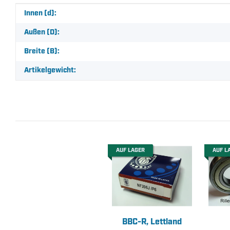
Produkteigenschaft
Wert
Innen (d):
Außen (D):
Breite (B):
Artikelgewicht:
AUF LAGER
AUF L
BBC-R, Lettland