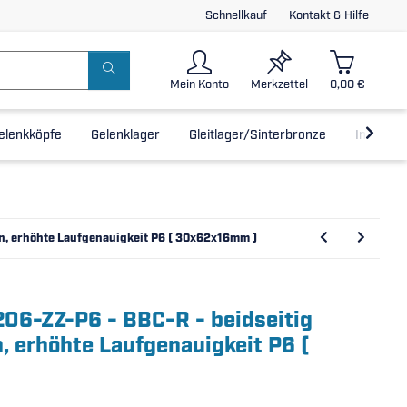
Schnellkauf
Kontakt & Hilfe
Mein Konto
Merkzettel
0,00 €
elenkköpfe
Gelenklager
Gleitlager/Sinterbronze
Inline-L
en, erhöhte Laufgenauigkeit P6 ( 30x62x16mm )
206-ZZ-P6 - BBC-R - beidseitig
, erhöhte Laufgenauigkeit P6 (