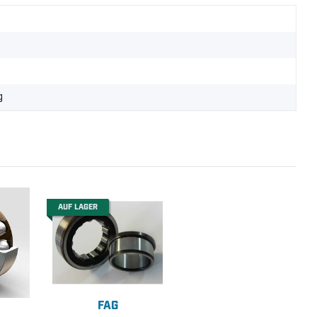
g
AUF LAGER
FAG