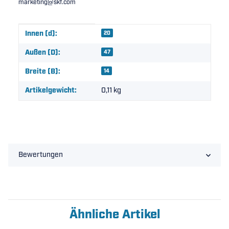
marketing@skf.com
Produkteigenschaft
Wert
Innen (d):
20
Außen (D):
47
Breite (B):
14
Artikelgewicht:
0,11
kg
Bewertungen
Ähnliche Artikel