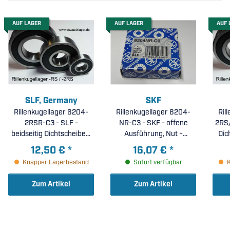
AUF LAGER
AUF LAGER
AUF 
SLF, Germany
SKF
Rillenkugellager 6204-
Rillenkugellager 6204-
Ril
2RSR-C3 - SLF -
NR-C3 - SKF - offene
2RS/
beidseitig Dichtscheiben,
Ausführung, Nut +
Dic
erhöhte radiale Lagerluft
Sprengring, erhöhte
ra
12,50 €
*
16,07 €
*
C3 ( 20x47x14mm )
radiale Lagerluft C3 (
Knapper Lagerbestand
Sofort verfügbar
20x47x14mm )
Zum Artikel
Zum Artikel