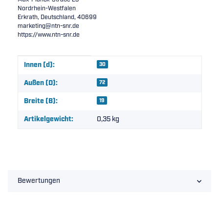
Nordrhein-Westfalen
Erkrath, Deutschland, 40699
marketing@ntn-snr.de
https://www.ntn-snr.de
Produkteigenschaft
Wert
Innen (d):
30
Außen (D):
72
Breite (B):
19
Artikelgewicht:
0,35
kg
Bewertungen