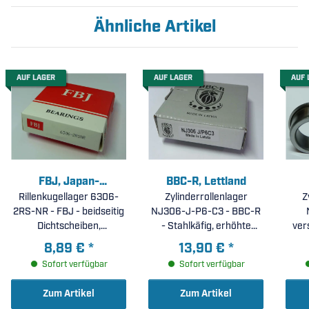
Ähnliche Artikel
AUF LAGER
AUF LAGER
AUF 
FBJ, Japan-
BBC-R, Lettland
Rillenkugellager 6306-
Corporation
Zylinderrollenlager
Z
2RS-NR - FBJ - beidseitig
NJ306-J-P6-C3 - BBC-R
Dichtscheiben,
- Stahlkäfig, erhöhte
ver
umlaufende Ringnut +
Laufgenauigkeit P6,
Mes
8,89 €
*
13,90 €
*
Sprengring ( 30x72x19mm
erhöhte radiale Lagerluft
ra
Sofort verfügbar
Sofort verfügbar
)
C3 ( 30x72x19mm )
Zum Artikel
Zum Artikel