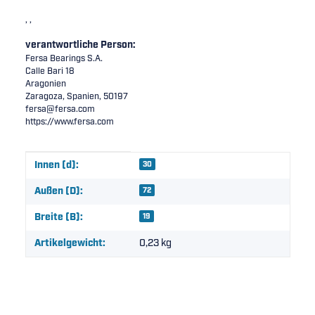
, ,
verantwortliche Person:
Fersa Bearings S.A.
Calle Bari 18
Aragonien
Zaragoza, Spanien, 50197
fersa@fersa.com
https://www.fersa.com
Produkteigenschaft
Wert
Innen (d):
30
Außen (D):
72
Breite (B):
19
Artikelgewicht:
0,23
kg