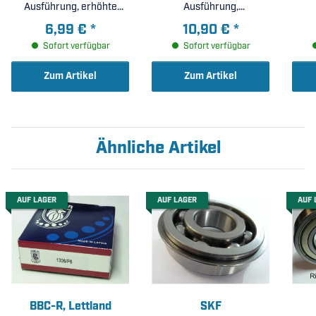
Ausführung, erhöhte
Ausführung,
radiale Lagerluft C3 (
Ringnute+Sprengring,
6,99 €
*
10,90 €
*
25x62x17mm )
Lagerluft C3 (
Sofort verfügbar
Sofort verfügbar
30x72x19mm )
Zum Artikel
Zum Artikel
Ähnliche Artikel
AUF LAGER
AUF LAGER
AUF 
BBC-R, Lettland
SKF