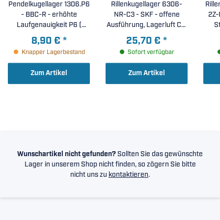
Pendelkugellager 1306.P6
Rillenkugellager 6306-
Rill
- BBC-R - erhöhte
NR-C3 - SKF - offene
2Z-
Laufgenauigkeit P6 (
Ausführung, Lagerluft C3,
S
30x72x19mm )
umlaufende Ringnut incl.
erhö
8,90 €
*
25,70 €
*
Sprengring ( 30x72x19mm
C
Knapper Lagerbestand
Sofort verfügbar
)
Zum Artikel
Zum Artikel
Wunschartikel nicht gefunden?
Sollten Sie das gewünschte
Lager in unserem Shop nicht finden, so zögern Sie bitte
nicht uns zu
kontaktieren
.