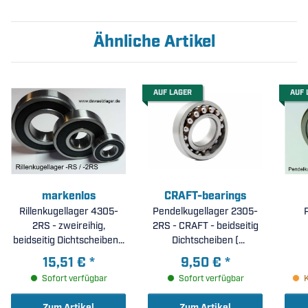
Ähnliche Artikel
AUF LAGER
AUF 
markenlos
CRAFT-bearings
Rillenkugellager 4305-
Pendelkugellager 2305-
2RS - zweireihig,
2RS - CRAFT - beidseitig
beidseitig Dichtscheiben (
Dichtscheiben (
25x62x24mm )
25x62x24mm )
15,51 €
*
9,50 €
*
Sofort verfügbar
Sofort verfügbar