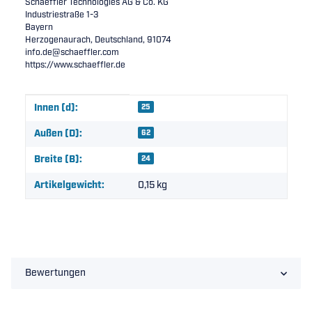
Schaeffler Technologies AG & Co. KG
Industriestraße 1-3
Bayern
Herzogenaurach, Deutschland, 91074
info.de@schaeffler.com
https://www.schaeffler.de
Produkteigenschaft
Wert
Innen (d):
25
Außen (D):
62
Breite (B):
24
Artikelgewicht:
0,15
kg
Bewertungen