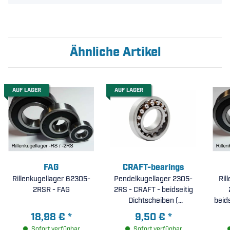
Ähnliche Artikel
AUF LAGER
AUF LAGER
FAG
CRAFT-bearings
Rillenkugellager 62305-
Pendelkugellager 2305-
Ril
2RSR - FAG
2RS - CRAFT - beidseitig
2R
Dichtscheiben (
beids
25x62x24mm )
18,98 €
*
9,50 €
*
Sofort verfügbar
Sofort verfügbar