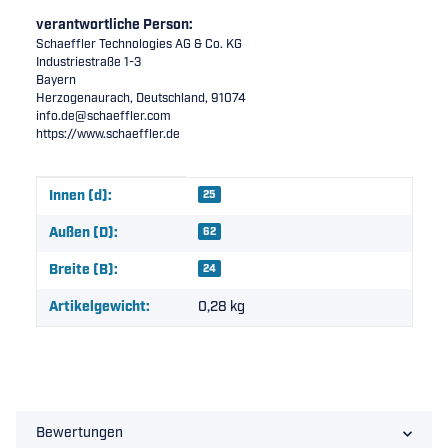
verantwortliche Person:
Schaeffler Technologies AG & Co. KG
Industriestraße 1-3
Bayern
Herzogenaurach, Deutschland, 91074
info.de@schaeffler.com
https://www.schaeffler.de
Produkteigenschaft
Wert
Innen (d):
25
Außen (D):
62
Breite (B):
24
Artikelgewicht:
0,28
kg
Bewertungen