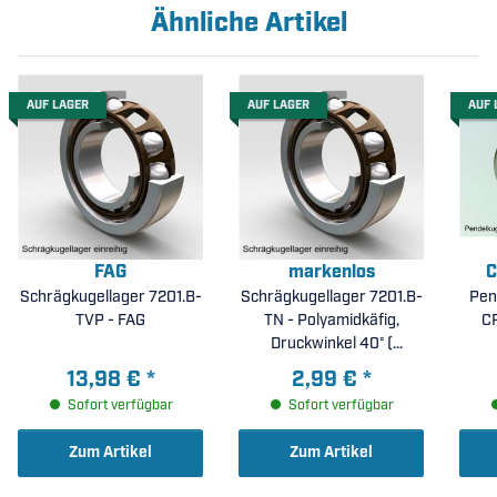
Ähnliche Artikel
AUF LAGER
AUF LAGER
AUF 
FAG
markenlos
C
Schrägkugellager 7201.B-
Schrägkugellager 7201.B-
Pen
TVP - FAG
TN - Polyamidkäfig,
CR
Druckwinkel 40° (
12x32x10mm )
13,98 €
*
2,99 €
*
Sofort verfügbar
Sofort verfügbar
Zum Artikel
Zum Artikel