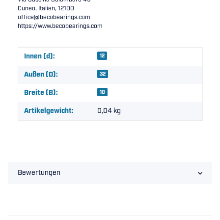
Cuneo, Italien, 12100
office@becobearings.com
https://www.becobearings.com
Produkteigenschaft
Wert
Innen (d):
12
Außen (D):
32
Breite (B):
10
Artikelgewicht:
0,04
kg
Bewertungen