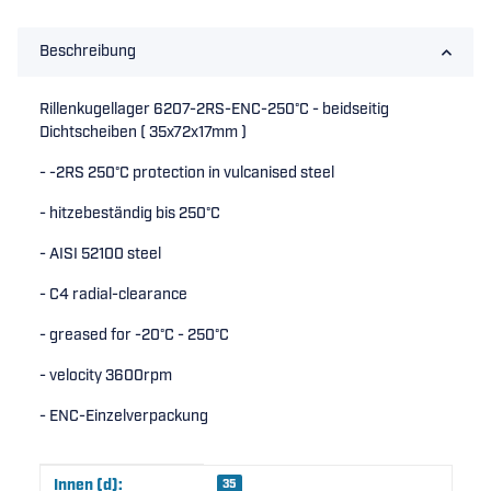
Beschreibung
Rillenkugellager 6207-2RS-ENC-250°C - beidseitig
Dichtscheiben ( 35x72x17mm )
- -2RS 250°C protection in vulcanised steel
- hitzebeständig bis 250°C
- AISI 52100 steel
- C4 radial-clearance
- greased for -20°C - 250°C
- velocity 3600rpm
- ENC-Einzelverpackung
Produkteigenschaft
Wert
Innen (d):
35