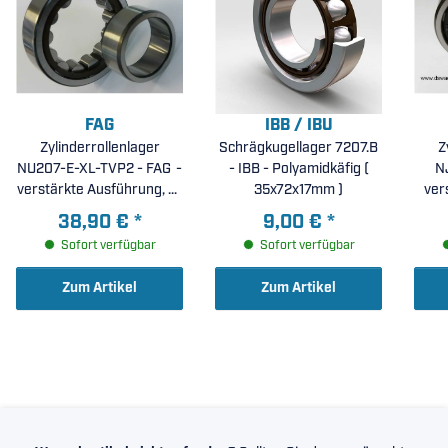
FAG
IBB / IBU
Zylinderrollenlager
Schrägkugellager 7207.B
Z
NU207-E-XL-TVP2 - FAG -
- IBB - Polyamidkäfig (
N
verstärkte Ausführung, X-
35x72x17mm )
ver
life, Polyamidkäfig (
S
38,90 €
*
9,00 €
*
35x72x17mm )
ra
Sofort verfügbar
Sofort verfügbar
Zum Artikel
Zum Artikel