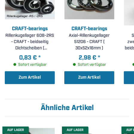
CRAFT-bearings
CRAFT-bearings
Rillenkugellager 608-2RS
Axial-Rillenkugellager
S
- CRAFT - beidseitig
51206 - CRAFT (
zwe
Dichtscheiben (
30x52x16mm )
beids
8x22x7mm )
0,83 €
*
2,98 €
*
Sofort verfügbar
Sofort verfügbar
Zum Artikel
Zum Artikel
Ähnliche Artikel
AUF LAGER
AUF LAGER
AUF 