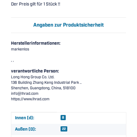
Der Preis gilt für 1 Stück !!
Angaben zur Produktsicherheit
Herstellerinformationen:
markenlos
, ,
verantwortliche Person:
Long Hong Group Co. Ltd.
136 Building Zhang Keng Industrial Park ..
Shenzhen, Guangdong, China, 518100
info@lhrad.com
https://www.lhrad.com
Produkteigenschaft
Wert
Innen (d):
8
Außen (D):
22