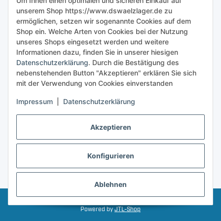
Um Ihnen einen optimalen und sicheren Einkauf auf
unserem Shop https://www.dswaelzlager.de zu
ermöglichen, setzen wir sogenannte Cookies auf dem
Shop ein. Welche Arten von Cookies bei der Nutzung
unseres Shops eingesetzt werden und weitere
Informationen dazu, finden Sie in unserer hiesigen
Datenschutzerklärung
. Durch die Bestätigung des
nebenstehenden Button "Akzeptieren" erklären Sie sich
mit der Verwendung von Cookies einverstanden
Impressum
|
Datenschutzerklärung
Akzeptieren
Konfigurieren
Vertrag widerrufen
* Alle Preise inkl. gesetzlicher USt., zzgl.
Versand
Ablehnen
© 2025 - Dswaelzlager.de • Alle rechte vorbehalten
Powered by
JTL-Shop