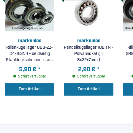
markenlos
markenlos
Rillenkugellager 608-ZZ-
Pendelkugellager 108.TN -
Ri
C4-Si3N4 - beidseitig
Polyamidkäfig (
2RS
Stahldeckscheiben, stark
8x22x7mm )
erhöhte radiale Lagerluft
5,90 €
*
2,90 €
*
C4, Kugeln aus
Sofort verfügbar
Sofort verfügbar
Siliziumnitrit Si3N4 (
8x22x7mm )
Zum Artikel
Zum Artikel