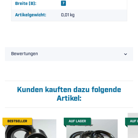
Breite (B):
7
Artikelgewicht:
0,01
kg
Bewertungen
Kunden kauften dazu folgende
Artikel:
BESTSELLER
AUF LAGER
AUF 