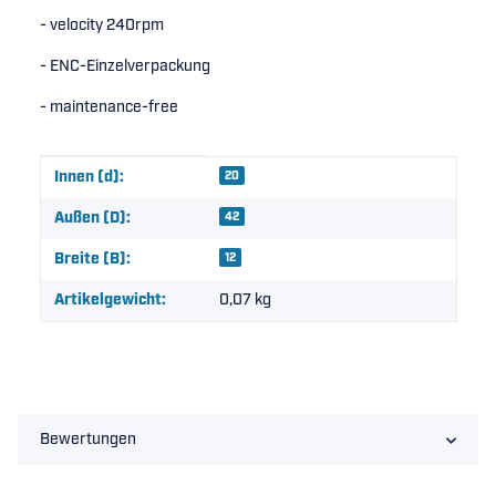
- velocity 240rpm
- ENC-Einzelverpackung
- maintenance-free
Produkteigenschaft
Wert
Innen (d):
20
Außen (D):
42
Breite (B):
12
Artikelgewicht:
0,07
kg
Bewertungen