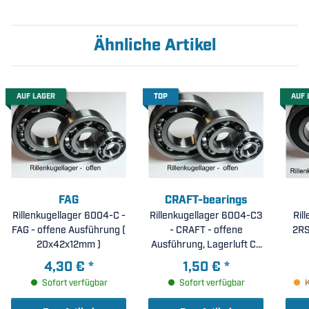
Ähnliche Artikel
AUF LAGER
TOP
AUF 
FAG
CRAFT-bearings
Rillenkugellager 6004-C -
Rillenkugellager 6004-C3
Ril
FAG - offene Ausführung (
- CRAFT - offene
2RS
20x42x12mm )
Ausführung, Lagerluft C3
( 20x42x12mm )
4,30 €
*
1,50 €
*
Sofort verfügbar
Sofort verfügbar