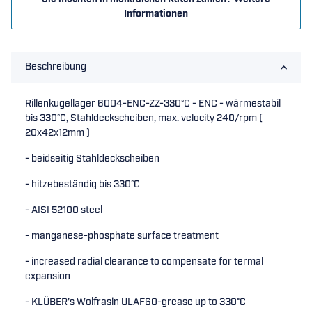
Informationen
Beschreibung
Rillenkugellager 6004-ENC-ZZ-330°C - ENC - wärmestabil
bis 330°C, Stahldeckscheiben, max. velocity 240/rpm (
20x42x12mm )
- beidseitig Stahldeckscheiben
- hitzebeständig bis 330°C
- AISI 52100 steel
- manganese-phosphate surface treatment
- increased radial clearance to compensate for termal
expansion
- KLÜBER's Wolfrasin ULAF60-grease up to 330°C