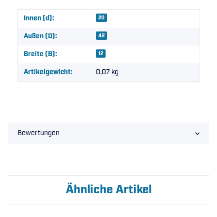
Produkteigenschaft
Wert
Innen (d):
20
Außen (D):
42
Breite (B):
12
Artikelgewicht:
0,07
kg
Bewertungen
Ähnliche Artikel