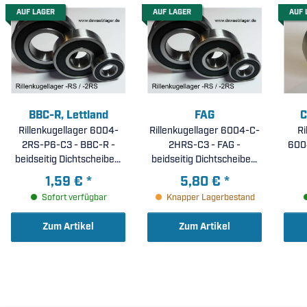
AUF LAGER
AUF LAGER
AUF 
BBC-R, Lettland
FAG
C
Rillenkugellager 6004-
Rillenkugellager 6004-C-
Ri
2RS-P6-C3 - BBC-R -
2HRS-C3 - FAG -
6004
beidseitig Dichtscheiben,
beidseitig Dichtscheiben,
erhöhte Laufgenauigkeit
Lagerluft C3 (
1,59 €
*
5,80 €
*
P6, erhöhte radiale
20x42x12mm )
Sofort verfügbar
Knapper Lagerbestand
Lagerluft C3 (
20x42x12mm )
Zum Artikel
Zum Artikel