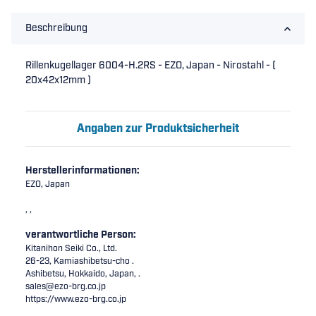
Beschreibung
Rillenkugellager 6004-H.2RS - EZO, Japan - Nirostahl - (
20x42x12mm )
Angaben zur Produktsicherheit
Herstellerinformationen:
EZO, Japan
, ,
verantwortliche Person:
Kitanihon Seiki Co., Ltd.
26-23, Kamiashibetsu-cho .
Ashibetsu, Hokkaido, Japan, .
sales@ezo-brg.co.jp
https://www.ezo-brg.co.jp