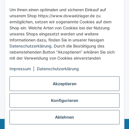
Sicher bestellen
Um Ihnen einen optimalen und sicheren Einkauf auf
unserem Shop https://www.dswaelzlager.de zu
ermöglichen, setzen wir sogenannte Cookies auf dem
Shop ein. Welche Arten von Cookies bei der Nutzung
unseres Shops eingesetzt werden und weitere
Informationen dazu, finden Sie in unserer hiesigen
Datenschutzerklärung
. Durch die Bestätigung des
nebenstehenden Button "Akzeptieren" erklären Sie sich
mit der Verwendung von Cookies einverstanden
Impressum
|
Datenschutzerklärung
Akzeptieren
Konfigurieren
Vertrag widerrufen
* Alle Preise inkl. gesetzlicher USt., zzgl.
Versand
Ablehnen
© 2025 - Dswaelzlager.de • Alle rechte vorbehalten