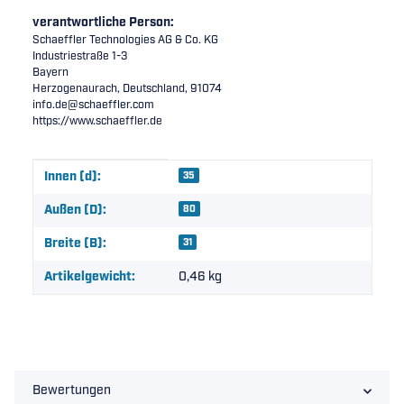
verantwortliche Person:
Schaeffler Technologies AG & Co. KG
Industriestraße 1-3
Bayern
Herzogenaurach, Deutschland, 91074
info.de@schaeffler.com
https://www.schaeffler.de
Produkteigenschaft
Wert
Innen (d):
35
Außen (D):
80
Breite (B):
31
Artikelgewicht:
0,46
kg
Bewertungen