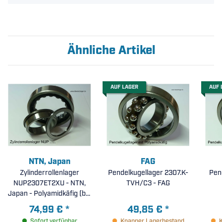
Ähnliche Artikel
AUF LAGER
AUF 
NTN, Japan
FAG
Zylinderrollenlager
Pendelkugellager 2307.K-
Pen
NUP2307ET2XU - NTN,
TVH/C3 - FAG
Japan - Polyamidkäfig (bis
150°C), verstärkte
74,99 €
*
49,85 €
*
Ausführung (
Sofort verfügbar
Knapper Lagerbestand